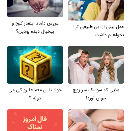
عروس داماد اینقدر گیج و
عمل بینی از این طبیعی تر !
بیخیال دیده بودین؟
نخواهیم داشت
بلایی که سوسک سر زوج
جواب این معماها رو کی می
جوان آورد!
دونه ؟