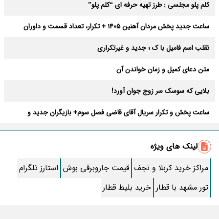
کلم پلو مجلسی : طرز تهیه حرفه ای “کلم پلو”
ساعت جدید پخش مردان آهنین 1405 + تکرار، تعداد قسمت و داوران
تقلب اسم فامیل با ک ؛ جدید و غیرتکراری
متن دعای کمیل و زمان خواندن آن
بلایی که سوسک سر زوج جوان آورد!
ساعت پخش و تکرار سریال آقای قاضی فصل سوم+ بازیگران جدید و
داستان
طرز تهیه سالاد ماکارونی خانگی خوشمزه و لذیذ + آموزش تصویری
لینک های ویژه
طرز تهیه پاستا با سس آلفردو و مرغ فوری + آموزش تصویری پنه
مراکز خرید کربلا و نجف
قیمت جاروبرقی بوش
استارز تلگرام
جواب کامل اسم فامیل با “س”
تور مشهد با قطار
خرید بلیط قطار
ماه قرمز نشانه آخر دنیا در آسمان ظاهر شد !