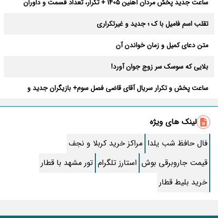
ساعت جدید پخش مردان آهنین 1405 + تکرار، تعداد قسمت و داوران
تقلب اسم فامیل با ک ؛ جدید و غیرتکراری
متن دعای کمیل و زمان خواندن آن
بلایی که سوسک سر زوج جوان آورد!
ساعت پخش و تکرار سریال آقای قاضی فصل سوم+ بازیگران جدید و
داستان
طرز تهیه سالاد ماکارونی خانگی خوشمزه و لذیذ + آموزش تصویری
لینک های ویژه
طرز تهیه پاستا با سس آلفردو و مرغ فوری + آموزش تصویری پنه
فال حافظ شب یلدا
مراکز خرید کربلا و نجف
جواب کامل اسم فامیل با “س”
قیمت جاروبرقی بوش
استارز تلگرام
تور مشهد با قطار
ماه قرمز نشانه آخر دنیا در آسمان ظاهر شد !
خرید بلیط قطار
جملات زیبا برای بهترین پدر دنیا
معجزات سوره توحید در برآورده شدن سریع حاجت