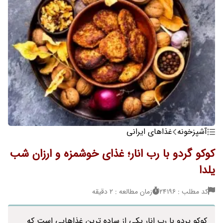
آشپزخونه
غذاهای ایرانی
کوکو گردو با رب انار؛ غذای خوشمزه و ارزان شب
یلدا
کد مطلب : 24196
زمان مطالعه : 2 دقیقه
کوکو پردو با رب انار یکی از ساده ترین غذاهایی است که