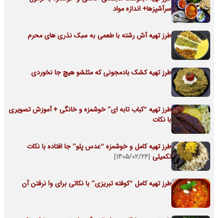
سرآشپزها+ اندازه مواد
طرز تهیه آش رشته با طعمی به سبک نذری های محرم
طرز تهیه کشک بادمجونی که مثلشو هیچ جا نخوردی
طرز تهیه “کباب تابه ای” خوشمزه و خانگی + آموزش تصویری
با نکات
طرز تهیه کامل و خوشمزه “عدس پلو” جا افتاده با نکات
تکمیلی
[۱۴۰۵/۰۲/۲۶]
طرز تهیه کامل “کوفته تبریزی” با نکاتی برای وا نرفتن آن