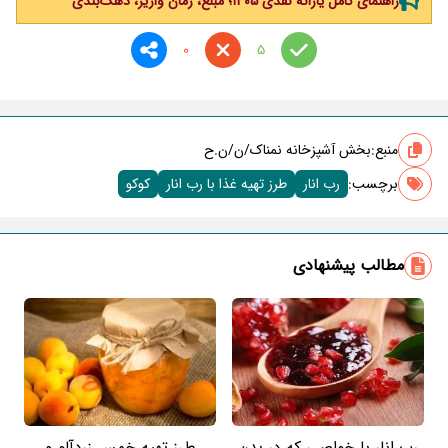
راهنمای کامل یارانه نقدی ۱۴۰۵؛ مبلغ، زمان واریز، دهک‌بندی
0
5
منبع:
بخش آشپزخانه نمناک/ن/ن.ح
برچسب‌:
رب انار
طرز تهیه غذا با رب انار
کوکو
مطالب پیشنهادی
رب انار با خواصی که در بدن
طرز تهیه خمس زردآلو و