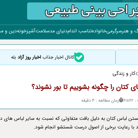
 و هنر
سرگرمی
خانواده
تناسب اندام
دنیای مد
سلامت
آشپزخونه
دین و م
کانال اخبار جذاب
اخبار روز آزاد
بله
کار و زندگی
ی کتان را چگونه بشوییم تا بور نشوند؟
618
زمان مطالعه : 4 دقیقه
تن لباس کتان به دلیل بافت متفاوتی که نسبت به سایر لباس های دی
ید با رعایت برخی از اصول درست شستشو انجام شود.