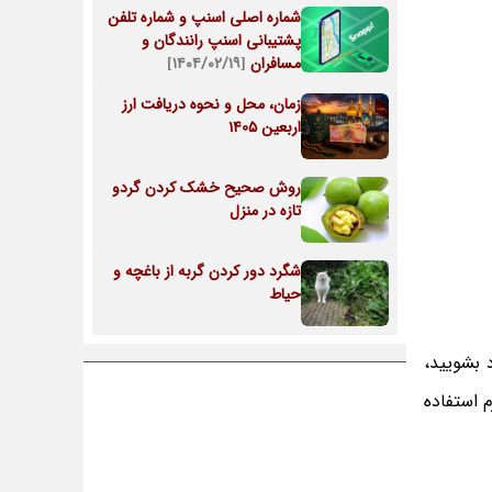
شماره اصلی اسنپ و شماره تلفن
پشتیبانی اسنپ رانندگان و
مسافران
[۱۴۰۴/۰۲/۱۹]
زمان، محل و نحوه دریافت ارز
اربعین 1405
روش صحیح خشک کردن گردو
تازه در منزل
شگرد دور کردن گربه از باغچه و
حیاط
 بشویید،
 استفاده