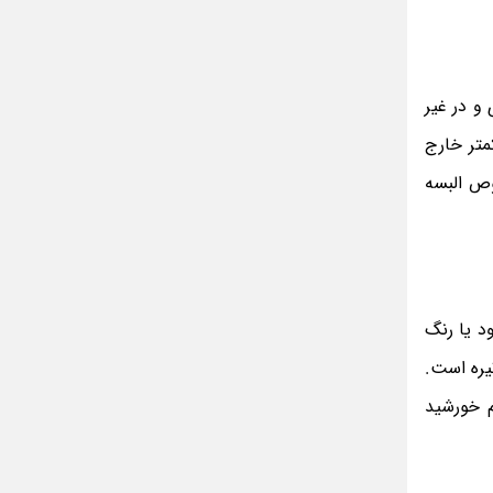
و در غیر
تر خارج
وص البسه
د یا رنگ
یره است.
م خورشید