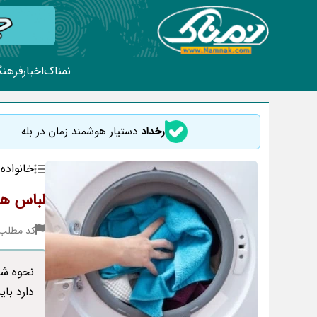
نمناک
اخبار
فرهنگ
رخداد
دستیار هوشمند زمان در بله
خانواده
لباس ها
کد مطلب : 62
نحوه شس
دارد با