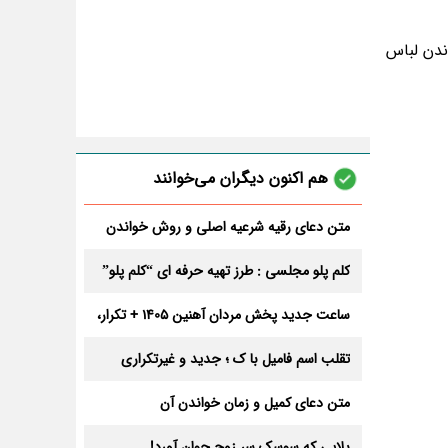
اندن لباس
هم اکنون دیگران می‌خوانند
متن دعای رقیه شرعیه اصلی و روش خواندن
آن برای ازدواج و ثروت + عوارض
کلم پلو مجلسی : طرز تهیه حرفه ای “کلم پلو”
ساعت جدید پخش مردان آهنین 1405 + تکرار،
تعداد قسمت و داوران
تقلب اسم فامیل با ک ؛ جدید و غیرتکراری
متن دعای کمیل و زمان خواندن آن
بلایی که سوسک سر زوج جوان آورد!