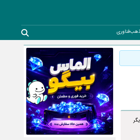
ذهب
فناوری
گر