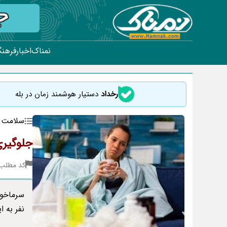
نمناک
اخبار
فرهنگ
رخداد
دستیار هوشمند زمان در بله
سلامت
جلوگیری
کد مطلب : 21
سرماخور
نفر به ا