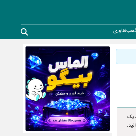
ذهب
فناوری
 یک
نید.