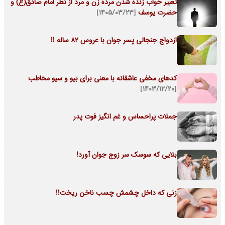
تعبیر خواب زنده شدن مرده زن و مرد از نظر امام صادق(ع) و
حضرت یوسف
[۱۴۰۵/۰۳/۲۳]
ازدواج جنجالی پسر جوان با عروس 82 ساله !!
کدهای مخفی عاشقانه با معنی برای بیو و سیو مخاطب
[۱۴۰۳/۱۲/۲۰]
جملات پراحساس و غم انگیز فوت پدر
بلایی که سوسک سر زوج جوان آورد!
زنی که داخل چشمش چسب ناخن ریخت!!