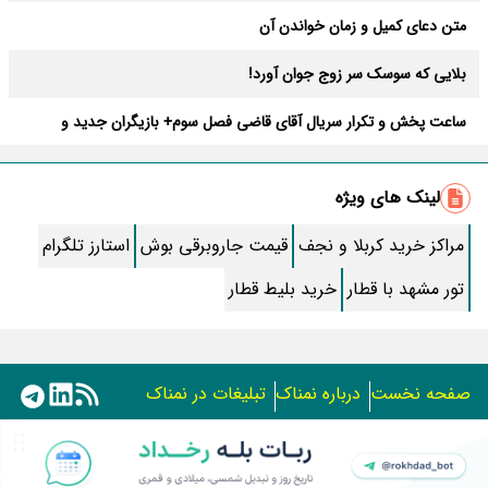
متن دعای کمیل و زمان خواندن آن
بلایی که سوسک سر زوج جوان آورد!
ساعت پخش و تکرار سریال آقای قاضی فصل سوم+ بازیگران جدید و
داستان
طرز تهیه سالاد ماکارونی خانگی خوشمزه و لذیذ + آموزش تصویری
لینک های ویژه
طرز تهیه پاستا با سس آلفردو و مرغ فوری + آموزش تصویری پنه
مراکز خرید کربلا و نجف
قیمت جاروبرقی بوش
استارز تلگرام
جواب کامل اسم فامیل با “س”
تور مشهد با قطار
خرید بلیط قطار
ماه قرمز نشانه آخر دنیا در آسمان ظاهر شد !
جملات زیبا برای بهترین پدر دنیا
صفحه نخست
درباره نمناک
تبلیغات در نمناک
معجزات سوره توحید در برآورده شدن سریع حاجت
استفاده از مطالب اختصاصی سایت نمناک در سایر رسانه ها فقط
سریال نگین ارباب از چه شبکه ای پخش میشود؟ + تکرار و بازیگران
با کسب مجوز امکان پذیر است.