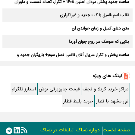
ساعت جدید پخش مردان آهنین 1405 + تکرار، تعداد قسمت و داوران
تقلب اسم فامیل با ک ؛ جدید و غیرتکراری
متن دعای کمیل و زمان خواندن آن
بلایی که سوسک سر زوج جوان آورد!
ساعت پخش و تکرار سریال آقای قاضی فصل سوم+ بازیگران جدید و
داستان
طرز تهیه سالاد ماکارونی خانگی خوشمزه و لذیذ + آموزش تصویری
لینک های ویژه
طرز تهیه پاستا با سس آلفردو و مرغ فوری + آموزش تصویری پنه
مراکز خرید کربلا و نجف
قیمت جاروبرقی بوش
استارز تلگرام
جواب کامل اسم فامیل با “س”
تور مشهد با قطار
خرید بلیط قطار
ماه قرمز نشانه آخر دنیا در آسمان ظاهر شد !
جملات زیبا برای بهترین پدر دنیا
صفحه نخست
درباره نمناک
تبلیغات در نمناک
معجزات سوره توحید در برآورده شدن سریع حاجت