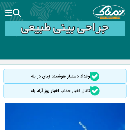
رخداد
دستیار هوشمند زمان در بله
کانال اخبار جذاب
اخبار روز آزاد
بله