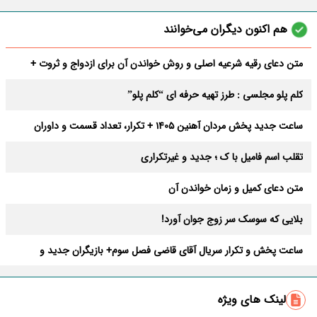
هم اکنون دیگران می‌خوانند
متن دعای رقیه شرعیه اصلی و روش خواندن آن برای ازدواج و ثروت +
عوارض
کلم پلو مجلسی : طرز تهیه حرفه ای “کلم پلو”
ساعت جدید پخش مردان آهنین 1405 + تکرار، تعداد قسمت و داوران
تقلب اسم فامیل با ک ؛ جدید و غیرتکراری
متن دعای کمیل و زمان خواندن آن
بلایی که سوسک سر زوج جوان آورد!
ساعت پخش و تکرار سریال آقای قاضی فصل سوم+ بازیگران جدید و
داستان
طرز تهیه سالاد ماکارونی خانگی خوشمزه و لذیذ + آموزش تصویری
لینک های ویژه
طرز تهیه پاستا با سس آلفردو و مرغ فوری + آموزش تصویری پنه