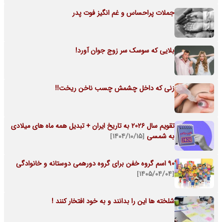
جملات پراحساس و غم انگیز فوت پدر
بلایی که سوسک سر زوج جوان آورد!
زنی که داخل چشمش چسب ناخن ریخت!!
تقویم سال 2026 به تاریخ ایران + تبدیل همه ماه های میلادی
به شمسی
[۱۴۰۴/۱۰/۱۵]
90 اسم گروه خفن برای گروه دورهمی دوستانه و خانوادگی
[۱۴۰۵/۰۴/۰۴]
شلخته ها این را بدانند و به خود افتخار کنند !