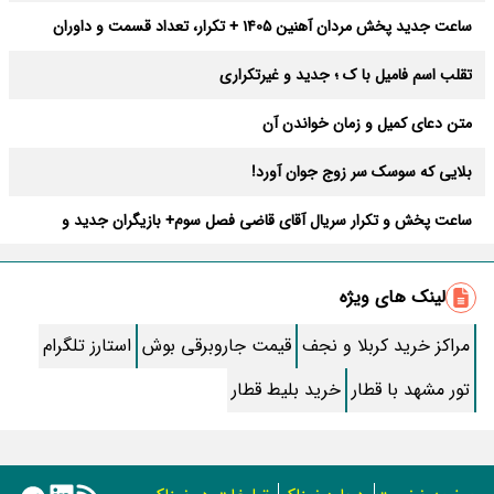
ساعت جدید پخش مردان آهنین 1405 + تکرار، تعداد قسمت و داوران
تقلب اسم فامیل با ک ؛ جدید و غیرتکراری
متن دعای کمیل و زمان خواندن آن
بلایی که سوسک سر زوج جوان آورد!
ساعت پخش و تکرار سریال آقای قاضی فصل سوم+ بازیگران جدید و
داستان
طرز تهیه سالاد ماکارونی خانگی خوشمزه و لذیذ + آموزش تصویری
لینک های ویژه
طرز تهیه پاستا با سس آلفردو و مرغ فوری + آموزش تصویری پنه
مراکز خرید کربلا و نجف
قیمت جاروبرقی بوش
استارز تلگرام
جواب کامل اسم فامیل با “س”
تور مشهد با قطار
خرید بلیط قطار
ماه قرمز نشانه آخر دنیا در آسمان ظاهر شد !
جملات زیبا برای بهترین پدر دنیا