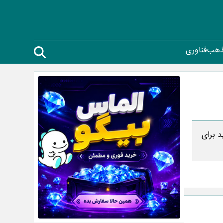
ذهب
فناوری
د برای