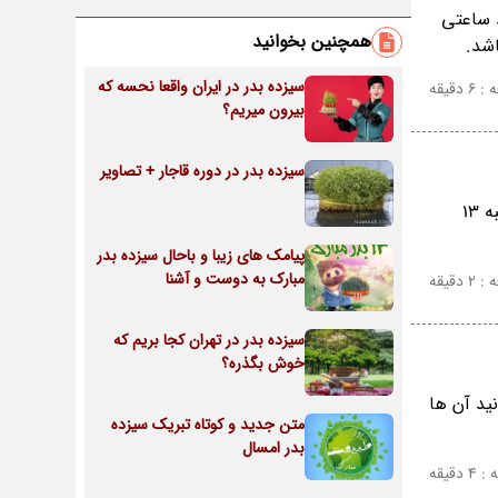
د ساعتی
همچنین بخوانید
اشد.
سیزده بدر در ایران واقعا نحسه که
دقیقه
بیرون میریم؟
سیزده بدر در دوره قاجار + تصاویر
رییس مرکز اطلاع رسانی پلیس راهور تهران بزرگ از ممنوعیت تردد برخی از خودروها در روز دوشنبه 13
پیامک های زیبا و باحال سیزده بدر
مبارک به دوست و آشنا
دقیقه
سیزده بدر در تهران کجا بریم که
خوش بگذره؟
ید آن ها
متن جدید و کوتاه تبریک سیزده
بدر امسال
دقیقه