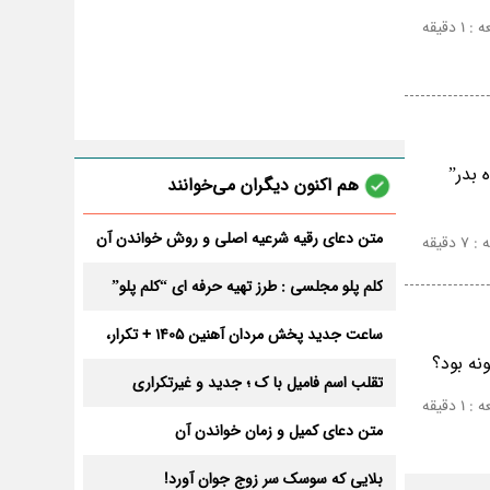
 دقیقه
 بدر”
هم اکنون دیگران می‌خوانند
متن دعای رقیه شرعیه اصلی و روش خواندن آن
دقیقه
برای ازدواج و ثروت + عوارض
کلم پلو مجلسی : طرز تهیه حرفه ای “کلم پلو”
ساعت جدید پخش مردان آهنین 1405 + تکرار،
تعداد قسمت و داوران
نه بود؟
تقلب اسم فامیل با ک ؛ جدید و غیرتکراری
 دقیقه
متن دعای کمیل و زمان خواندن آن
بلایی که سوسک سر زوج جوان آورد!