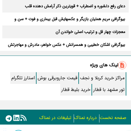
دعای رفع دلشوره و اضطراب + قویترین ذکر آرامش دهنده قلب
بیوگرافی مریم همتیان بازیگر و عکسهایش قبل بیماری و فوت + سن و
فیلمها
معجزات چهار قل و ترتیب اصلی خواندن آن
بیوگرافی اشکان خطیبی و همسرانش + عکس خواهر، مادرش و مهاجرتش
متن کامل زیارت عاشورا همراه با ترجمه و صوت
لینک های ویژه
متن زیارت عاشورا بدون ترجمه با خط درشت و خوانا
مراکز خرید کربلا و نجف
قیمت جاروبرقی بوش
استارز تلگرام
متن تبریک تولد رسمی لاکچری و باکلاس کوتاه
تور مشهد با قطار
خرید بلیط قطار
قوی ترین ترفند برای از بین بردن حشره برنج
راه جلوگیری از قضا شدن نماز صبح + نظر آیت الله بهجت
صفحه نخست
درباره نمناک
تبلیغات در نمناک
هر وقت خواب بد دیدی این ذکر رو بگو