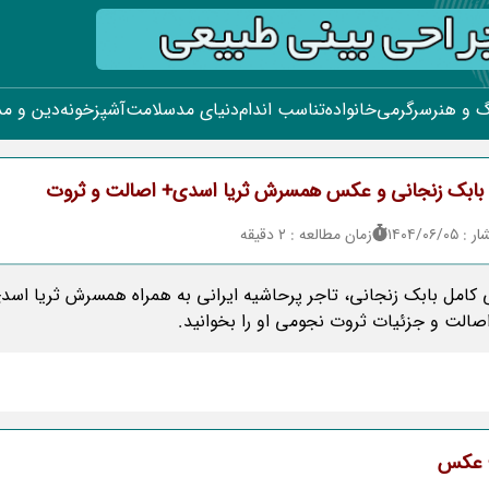
 و هنر
سرگرمی
خانواده
تناسب اندام
دنیای مد
سلامت
آشپزخونه
دین و م
 بابک زنجانی و عکس همسرش ثریا اسدی+ اصالت و ثروت
۱۴۰۴/۰۶/
زمان مطالعه : 2 دقیقه
ی کامل بابک زنجانی، تاجر پرحاشیه ایرانی به همراه همسرش ثریا اسدی
صالت و جزئیات ثروت نجومی او را بخوانید.
+ عکس