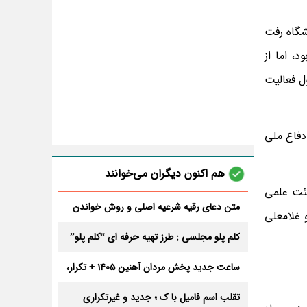
شگاه رفت
، اما از
 شروع شد، از تابستان سال ۵۹ در سپاه مشغول فعالیت
دفاع ملی
هم اکنون دیگران می‌خوانند
یئت علمی
متن دعای رقیه شرعیه اصلی و روش خواندن
 غلامعلی
آن برای ازدواج و ثروت + عوارض
کلم پلو مجلسی : طرز تهیه حرفه ای “کلم پلو”
ساعت جدید پخش مردان آهنین 1405 + تکرار،
تعداد قسمت و داوران
تقلب اسم فامیل با ک ؛ جدید و غیرتکراری