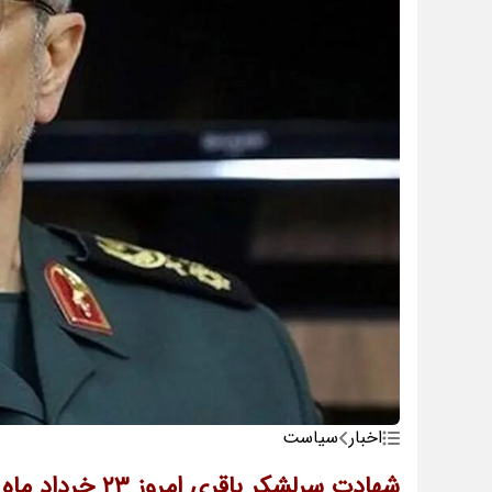
اخبار
سیاست
شهادت سرلشکر باقری امروز 23 خرداد ماه / بیوگرافی سردار سرلشکری محمد باقری