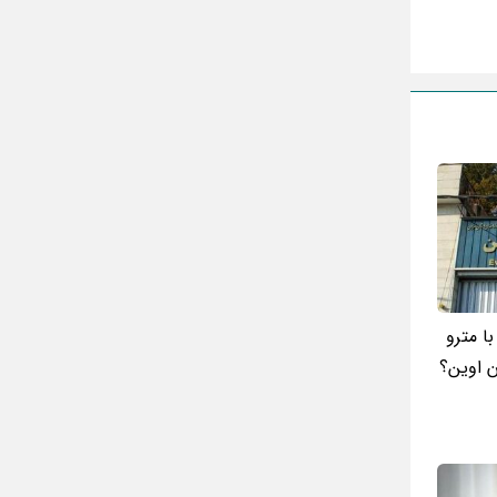
تقلب اسم فامیل سخت با حرف “چ”
گذری بر زندگی بهمن زرین پور و همسرش
مینا جعفر زاده
بازیگران سریال رویای نیمه شب کنار همسر و
خانواده شان+ عکسهای شخصی جذاب
متن کامل زیارت عاشورا همراه با ترجمه و صوت
ادویه های لاغر کننده برای شما که چاق هستید
متن زیارت عاشورا بدون ترجمه با خط درشت
و خوانا
ا مترو
ن اوین؟