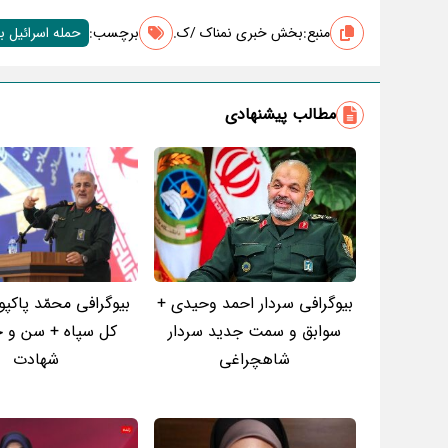
منبع:
بخش خبری نمناک /ک.
برچسب‌:
حمله اسرائیل به
مطالب پیشنهادی
بیوگرافی سردار احمد وحیدی +
بیوگرافی محمّد پاکپور
سوابق و سمت جدید سردار
کل سپاه + سن و ج
شاهچراغی
شهادت