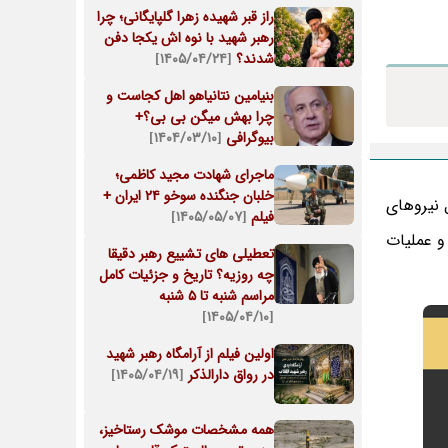
راز قبر شهیده زهرا گلپایگانی؛ چرا
رهبر شهید با نوه اش یکجا دفن
شدند؟
[۱۴۰۵/۰۴/۲۴]
بنیامین نتانیاهو اهل کجاست و
چرا بهش میگن بی بی؟+
بیوگرافی
[۱۴۰۴/۰۳/۱۰]
ماجرای شهادت مجید کاظمی؛
خلبان جنگنده سوخو ۲۴ ایران +
اد کل نیرو‌های
فیلم
[۱۴۰۵/۰۵/۰۷]
و عملیات
تعطیلی های تشییع رهبر دقیقا
چه روزیه؟ تاریخ و جزئیات کامل
مراسم شنبه تا 5 شنبه
[۱۴۰۵/۰۴/۱۰]
اولین فیلم از آرامگاه رهبر شهید
در رواق دارالذکر
[۱۴۰۵/۰۴/۱۹]
همه مشخصات موشک رستاخیز،