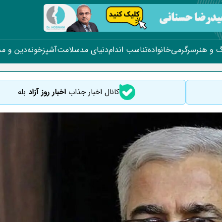
 و هنر
سرگرمی
خانواده
تناسب اندام
دنیای مد
سلامت
آشپزخونه
دین و م
کانال اخبار جذاب
اخبار روز آزاد
بله