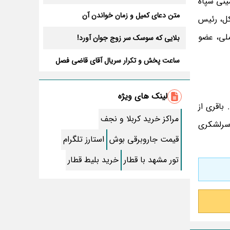
ینی سپاه
متن دعای کمیل و زمان خواندن آن
 کل، رئیس
ملی، عضو
بلایی که سوسک سر زوج جوان آورد!
ساعت پخش و تکرار سریال آقای قاضی فصل
سوم+ بازیگران جدید و داستان
طرز تهیه سالاد ماکارونی خانگی خوشمزه و
لذیذ + آموزش تصویری
لینک های ویژه
طرز تهیه پاستا با سس آلفردو و مرغ فوری +
 باقری از
آموزش تصویری پنه
مراکز خرید کربلا و نجف
 سرلشکری
جواب کامل اسم فامیل با “س”
قیمت جاروبرقی بوش
استارز تلگرام
ماه قرمز نشانه آخر دنیا در آسمان ظاهر شد !
تور مشهد با قطار
خرید بلیط قطار
جملات زیبا برای بهترین پدر دنیا
معجزات سوره توحید در برآورده شدن سریع
حاجت
سریال نگین ارباب از چه شبکه ای پخش
میشود؟ + تکرار و بازیگران