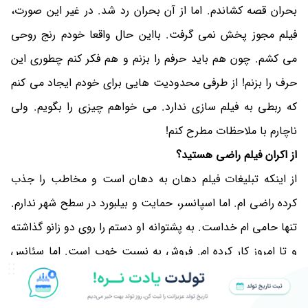
بحران قصه کشاندم. اما از آن بحران رد شد. در غیر این صورت،
فیلم مجوز پخش نمی گرفت. بااین حال واقعا خودم رنج روحی
می کشم. چون هم باید حرفم را بزنم و هم فکر کنم چطوری این
حرف را بزنم! از طرفی محدودیت هایی برای خودم ایجاد می کنم
که ربطی به فیلم سازی ندارد. می خواهم چیزی را بگویم. ولی
ناچارم با ملاحظات مطرح کنم!
از اکران فیلم راضی هستید؟
از اینکه تبلیغات فیلم دهان به دهان است و مخاطب را جذب
کرده راضی ام. اما اسپانسر، حمایت و بیلبورد در سطح شهر ندارم.
تنها حامی ام خداست. به پشتوانه او دستم را روی دو زانو گذاشته
و تا امروز کار کرده ام. فروش به نسبت خوب است. اما سئانس
های زیادی در سینماها ندارم. چون فیلم های کمدی روی اکران
است و سئانس های فیلم های ما گرفته می شود.