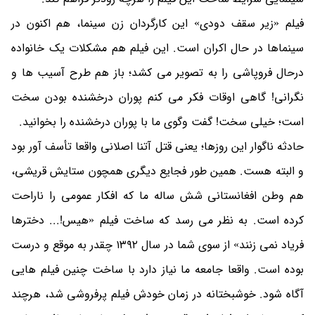
فیلم «زیر سقف دودی» این کارگردان زن سینما، هم اکنون در
سینماها در حال اکران است. این فیلم هم مشکلات یک خانواده
درحال فروپاشی را به تصویر می کشد؛ باز هم طرح آسیب ها و
نگرانی! گاهی اوقات فکر می کنم پوران درخشنده بودن سخت
است؛ خیلی سخت! گفت وگوی ما با پوران درخشنده را بخوانید.
حادثه ناگوار این روزها؛ یعنی قتل آتنا اصلانی واقعا تأسف آور بود
و البته هست. همین طور فجایع دیگری همچون ستایش قریشی،
هم وطن افغانستانی شش ساله ما که افکار عمومی را ناراحت
کرده است. به نظر می رسد که ساخت فیلم «هیس!... دخترها
فریاد نمی زنند» از سوی شما در سال ١٣٩٢ چقدر به موقع و درست
بوده است. واقعا جامعه ما نیاز دارد با ساخت چنین فیلم هایی
آگاه شود. خوشبختانه در زمان خودش فیلم پرفروشی شد، هرچند