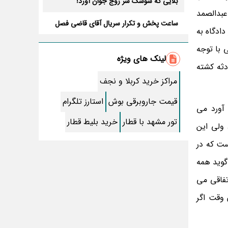
بلایی که سوسک سر زوج جوان آورد!
عبدالصمد
ساعت پخش و تکرار سریال آقای قاضی فصل
ادگاه به
سوم+ بازیگران جدید و داستان
طرز تهیه سالاد ماکارونی خانگی خوشمزه و
 با توجه
لذیذ + آموزش تصویری
لینک های ویژه
دثه کشته
طرز تهیه پاستا با سس آلفردو و مرغ فوری +
آموزش تصویری پنه
مراکز خرید کربلا و نجف
جواب کامل اسم فامیل با “س”
قیمت جاروبرقی بوش
استارز تلگرام
 آورد می
ماه قرمز نشانه آخر دنیا در آسمان ظاهر شد !
تور مشهد با قطار
خرید بلیط قطار
 ولی این
جملات زیبا برای بهترین پدر دنیا
ست که در
معجزات سوره توحید در برآورده شدن سریع
گوید همه
حاجت
تفاقی می
سریال نگین ارباب از چه شبکه ای پخش
میشود؟ + تکرار و بازیگران
 وقت اگر
تقلب اسم فامیل سخت با حرف “چ”
گذری بر زندگی بهمن زرین پور و همسرش