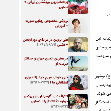
پرافتخارترین ورزشکاران ایرانی +
تصاویر
د.
ورزشی مخصوص زیبایی صورت
+ آموزش
ئیات این
علی پروین در عزاداری روز اربعین
+ عکس
[۱۳۹۷/۰۸/۰۹]
 سروصدای
ادف بی سروصدا
سریعترین انسان جهان و حداکثر
سرعت او
توبان امام علی(ع) بوشهر
کری خوانی مریم حیدرزاده برای
استقلالی ها !
[۱۳۹۶/۰۷/۲۷]
یمارستان
می شوند.
اعتراف دنی گارسیا قهرمان بوکس
درباره انگشتانش! + تصاویر
 است؟ از
[۱۳۹۴/۰۱/۲۲]
ئیات این