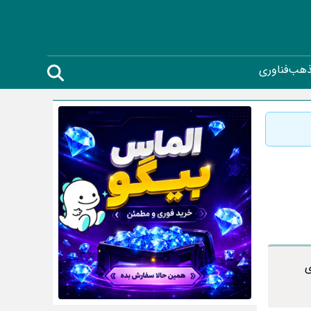
ذهب
فناوری
دای