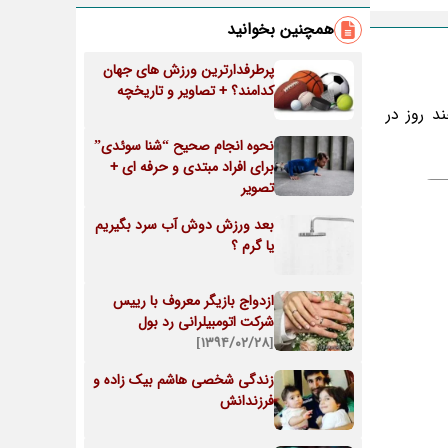
همچنین بخوانید
پرطرفدارترین ورزش های جهان
کدامند؟ + تصاویر و تاریخچه
بد شد، چند روز در
نحوه انجام صحیح “شنا سوئدی”
برای افراد مبتدی و حرفه ای +
تصویر
بعد ورزش دوش آب سرد بگیریم
یا گرم ؟
ازدواج بازیگر معروف با رییس
شرکت اتومبیلرانی رد بول
[۱۳۹۴/۰۲/۲۸]
زندگی شخصی هاشم بیک زاده و
فرزندانش