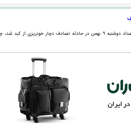
ف
مهدی قائدی بازیکن جوان و خبرساز تیم استقلال که بامداد دوشنبه 9 بهمن در حادثه تصادف دچار خونریزی از ک