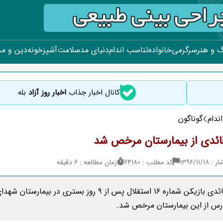
 و هنر
سرگرمی
خانواده
تناسب اندام
دنیای مد
سلامت
آشپزخونه
دین و م
کانال اخبار جذاب
اخبار روز آزاد
بله
ندام
گوناگون
ئدی از بیمارستان مرخص شد
۱۳۹۶/۱۱/
کد مطلب : 64180
زمان مطالعه : 6 دقیقه
مهدی قائدی بازیکن شماره 16 استقلال پس از 9 روز بستری در بیمارستان شه
رس از این بیمارستان مرخص شد.