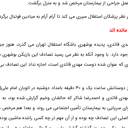
ز عمل جراحی از بیمارستان مرخص شد و به منزل برگشت.
ظر پزشکان استقلال سپری می کند تا آرام آرام به میادین فوتبال برگرد
انده اند
ی قائدی، پدیده بوشهری باشگاه استقلال تهران می گذرد، هنوز جز
د دارد. با وجود آنکه به نظر می رسید تصادف این بازیکن بوشهری
پا نکند ولی مرگ احمدرضا شاکر، جوان ١٨ساله ای که عنوان شده دوست مهدی قائدی است، اجازه نداد این تص
ماجرا از این قرار بود که مهدی قائدی به همراه چهار نفر از دوستانش ساعت یک و ٣٠ دقیقه بامداد دوشنبه در ا
مهدی قائدی و احمدرضا شاکر که حالشان وخیم گزارش شده بود، به ب
ای سرپایی به بیمارستان تأمین اجتماعی می روند و بعدا هم مرخص 
اصلی این تصادف چه بوده و از آن مهم تر چه کسی راننده ماشین بوده
ولی یکی، دو روز گذشته گزارش پلیس و کروکی حادثه برخی از جز