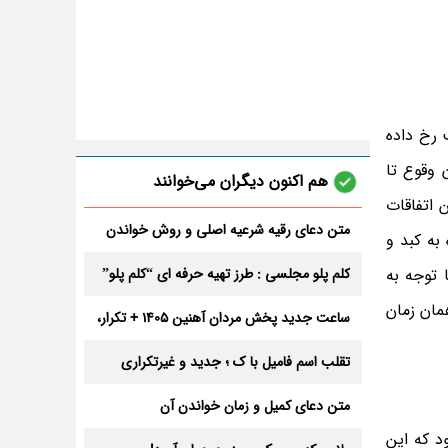
ن وقوع حادثه و زمانی است که به پلیس خبر داده اند؛ این اتفاق ساعت ١:٣٠ شب رخ داده
مان وقوع تا
هم اکنون دیگران می‌خوانند
 اتفاقات
متن دعای رقیه شرعیه اصلی و روش خواندن
به کبد و
آن برای ازدواج و ثروت + عوارض
 توجه به
کلم پلو مجلسی : طرز تهیه حرفه ای “کلم پلو”
مان زمان
ساعت جدید پخش مردان آهنین 1405 + تکرار،
تعداد قسمت و داوران
تقلب اسم فامیل با ک ؛ جدید و غیرتکراری
متن دعای کمیل و زمان خواندن آن
د که این