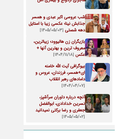
ماجرای ازدواج و بیماری اش
شب عروسی اکبر عبدی و همسر
جذابش نینا؛ عکسی زیبا با استایل
دهه شصتی
[۱۴۰۵/۰۵/۰۳]
بازیگران زن هالیوود؛ زیباترین،
معروف ترین و بهترین آنها +
عکس
[۱۴۰۴/۱۱/۱۸]
بیوگرافی آیت الله خامنه
ای+همسر، فرزندان، عروس و
دامادهای رهبر انقلاب
[۱۴۰۴/۰۴/۰۷]
آنچه درباره داوران سرآشپز،
نسرین خدادادی، ابوالفضل
جعفری و رضا برکتی نمیدانید
[۱۴۰۵/۰۵/۰۲]