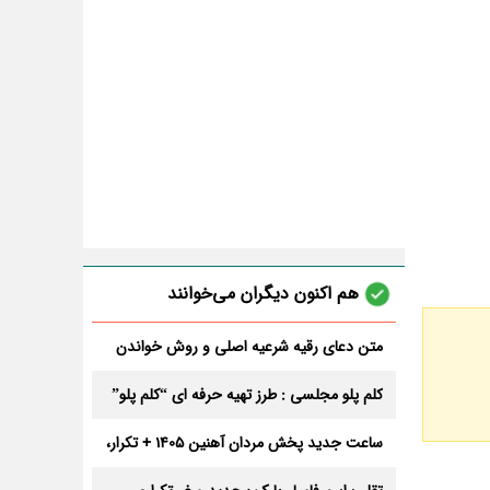
هم اکنون دیگران می‌خوانند
متن دعای رقیه شرعیه اصلی و روش خواندن
آن برای ازدواج و ثروت + عوارض
کلم پلو مجلسی : طرز تهیه حرفه ای “کلم پلو”
ساعت جدید پخش مردان آهنین 1405 + تکرار،
تعداد قسمت و داوران