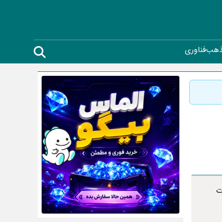
ذهب
فناوری
ت