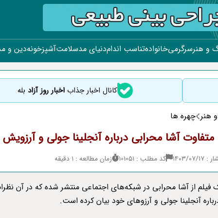
 و هنر
سرگرمی
خانواده
تناسب اندام
دنیای مد
سلامت
آشپزخونه
دین و م
کانال اخبار جذاب
اخبار روز آزاد
بله
 هنر
چهره ها
متفاوت آشا محرابی درباره آنجلینا جولی و آرزویش
۱۴۰۳/۰۷/
کد مطلب : 101051
زمان مطالعه : 1 دقیقه
یک فیلم از آشا محرابی در شبکه‌های اجتماعی منتشر شده که در آن نظرا
رباره آنجلینا جولی و آرزوهای خود بیان کرده است.