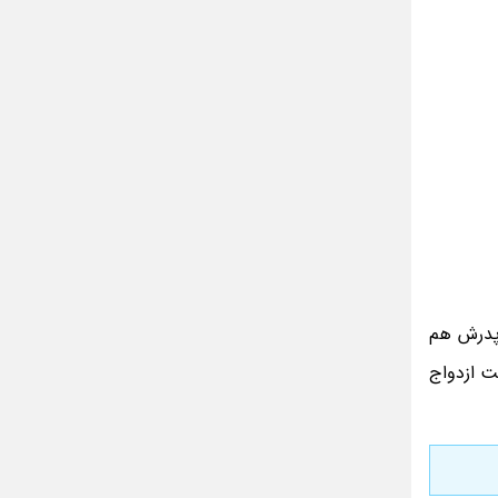
میشود؟ + تکرار و بازیگران
تقلب اسم فامیل سخت با حرف “چ”
گذری بر زندگی بهمن زرین پور و همسرش
مینا جعفر زاده
بازیگران سریال رویای نیمه شب کنار همسر و
خانواده شان+ عکسهای شخصی جذاب
متن کامل زیارت عاشورا همراه با ترجمه و صوت
ادویه های لاغر کننده برای شما که چاق هستید
متن زیارت عاشورا بدون ترجمه با خط درشت
و خوانا
 پدرش هم
ت ازدواج