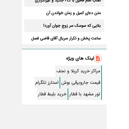
تقلب اسم فامیل با ک ؛ جدید و غیرتکراری
متن دعای کمیل و زمان خواندن آن
بلایی که سوسک سر زوج جوان آورد!
ساعت پخش و تکرار سریال آقای قاضی فصل
سوم+ بازیگران جدید و داستان
طرز تهیه سالاد ماکارونی خانگی خوشمزه و
لذیذ + آموزش تصویری
لینک های ویژه
طرز تهیه پاستا با سس آلفردو و مرغ فوری +
آموزش تصویری پنه
مراکز خرید کربلا و نجف
جواب کامل اسم فامیل با “س”
قیمت جاروبرقی بوش
استارز تلگرام
ماه قرمز نشانه آخر دنیا در آسمان ظاهر شد !
تور مشهد با قطار
خرید بلیط قطار
جملات زیبا برای بهترین پدر دنیا
معجزات سوره توحید در برآورده شدن سریع
حاجت
سریال نگین ارباب از چه شبکه ای پخش