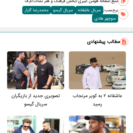
/
منبع:
صفحه هومن کبیری
بخش فرهنگ و هنر نمناک/م.ف
برچسب‌:
سریال عاشقانه
سریال گیسو
محمدرضا گلزار
منوچهر هادی
مطالب پیشنهادی
عاشقانه 2 به کویر مرنجاب
تصویری جدید از بازیگران
رسید
سریال گیسو