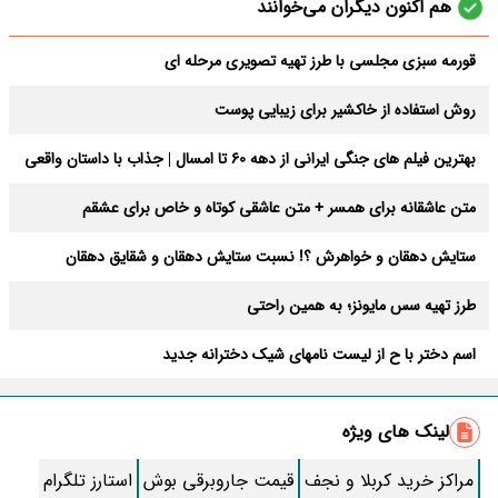
هم اکنون دیگران می‌خوانند
قورمه سبزی مجلسی با طرز تهیه تصویری مرحله ای
روش استفاده از خاکشیر برای زیبایی پوست
بهترین فیلم های جنگی ایرانی از دهه 60 تا امسال | جذاب با داستان واقعی
متن عاشقانه برای همسر + متن عاشقی کوتاه و خاص برای عشقم
ستایش دهقان و خواهرش ؟! نسبت ستایش دهقان و شقایق دهقان
چیست؟
طرز تهیه سس مایونز؛ به همین راحتی
اسم دختر با ح از لیست نامهای شیک دخترانه جدید
محرم و صفر 1405 چندم شروع و کی تموم میشه؟
لینک های ویژه
زنان آبان ماهی چطور آدم هایی هستند ؟
مراکز خرید کربلا و نجف
قیمت جاروبرقی بوش
استارز تلگرام