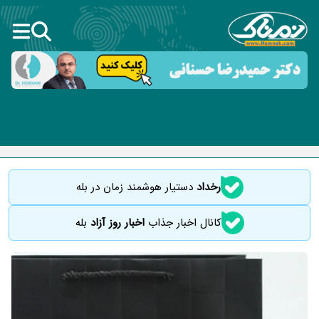
رخداد
دستیار هوشمند زمان در بله
کانال اخبار جذاب
اخبار روز آزاد
بله