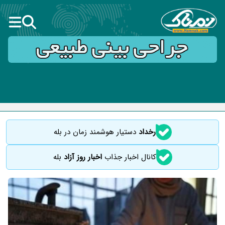
رخداد
دستیار هوشمند زمان در بله
کانال اخبار جذاب
اخبار روز آزاد
بله