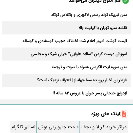
هم اکنون دیگران می‌خوانند
متن تبریک تولد رسمی لاکچری و باکلاس کوتاه
نقشه مترو تهران با کیفیت بالا
قیمت گوشت امروز اعلام شد؛ اختلاف عجیب گوسفندی و گوساله
آموزش درست کردن “سالاد هاوایی” خیلی شیک و مجلسی
متن سوره آیت الکرسی همراه با صوت و ترجمه
تازه‌ترین اخبار پرونده سما جهانباز | اعتراف نزدیک است؟
ازدواج جنجالی پسر جوان با عروس 82 ساله !!
طرز تهیه کامل “سالاد الویه” با طعمی بی نظیر و دلچسپ
لینک های ویژه
ماندگارترین سریال های دهه 80 را اینجا ببینید
مراکز خرید کربلا و نجف
قیمت جاروبرقی بوش
استارز تلگرام
حمیدرضا رجب‌ زاده کیست و چه اتفاقی برایش افتاده؟ + عکس و خبر