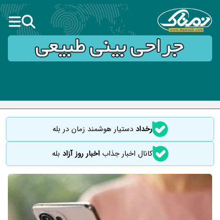
رخداد
دستیار هوشمند زمان در بله
کانال اخبار جذاب
اخبار روز آزاد
بله