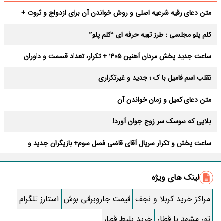
متن دعای رقیه شرعیه اصلی و روش خواندن آن برای ازدواج و ثروت +
عوارض
کلم پلو مجلسی : طرز تهیه حرفه ای “کلم پلو”
ساعت جدید پخش مردان آهنین 1405 + تکرار، تعداد قسمت و داوران
تقلب اسم فامیل با ک ؛ جدید و غیرتکراری
متن دعای کمیل و زمان خواندن آن
بلایی که سوسک سر زوج جوان آورد!
ساعت پخش و تکرار سریال آقای قاضی فصل سوم+ بازیگران جدید و
داستان
طرز تهیه سالاد ماکارونی خانگی خوشمزه و لذیذ + آموزش تصویری
لینک های ویژه
طرز تهیه پاستا با سس آلفردو و مرغ فوری + آموزش تصویری پنه
مراکز خرید کربلا و نجف
قیمت جاروبرقی بوش
استارز تلگرام
جواب کامل اسم فامیل با “س”
تور مشهد با قطار
خرید بلیط قطار