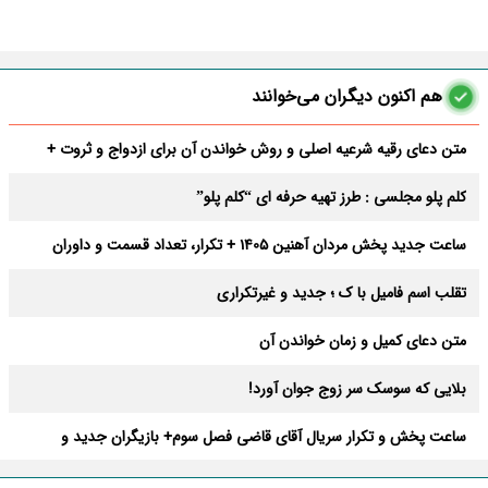
هم اکنون دیگران می‌خوانند
متن دعای رقیه شرعیه اصلی و روش خواندن آن برای ازدواج و ثروت +
عوارض
کلم پلو مجلسی : طرز تهیه حرفه ای “کلم پلو”
ساعت جدید پخش مردان آهنین 1405 + تکرار، تعداد قسمت و داوران
تقلب اسم فامیل با ک ؛ جدید و غیرتکراری
متن دعای کمیل و زمان خواندن آن
بلایی که سوسک سر زوج جوان آورد!
ساعت پخش و تکرار سریال آقای قاضی فصل سوم+ بازیگران جدید و
داستان
طرز تهیه سالاد ماکارونی خانگی خوشمزه و لذیذ + آموزش تصویری