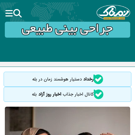
رخداد
دستیار هوشمند زمان در بله
کانال اخبار جذاب
اخبار روز آزاد
بله