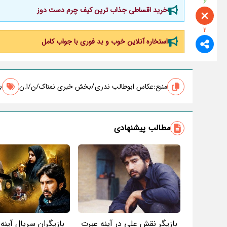
6
خرید اقساطی جذاب ترین کیف چرم دست دوز
2
استخاره آنلاین خوب و بد فوری با جواب کامل
/
منبع:
عکاس ابوطالب ندری
بخش خبری نمناک/ن/ا.ن
ب
مطالب پیشنهادی
بازیگر نقش علی در آینه عبرت
بازیگران سریال آینه