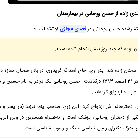
دی زاده از حسن روحانی در بیمارستان
نتشرشده حسن روحانی در
فضای مجازی
نوشته است:
 بوده که چند روز پیش انجام شده است.
 سرخه در استان سمنان زاده شد. پدر وی، حاج اسدالله فریدون، در بازار سمنان مغازه
مهرماه 1390 درگذشت. مادر روحانی (سکینه پیوندی) نیز در 29 اسفند 1393 درگذشت. حسن روحانی یک برادر به ن
هر سه ازدواج کرده‌اند.
 دخترخاله اش ازدواج کرد. این زوج صاحب پنج فرزند (دو پسر و 
ی از دختران روحانی، پزشک است و به‌همراه همسرش در وین اتری
 دارای مدرک دکترای زمین شناسی سنگ و رسوب شناسی است.