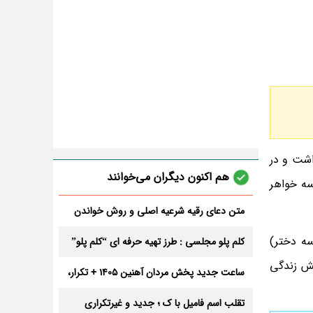
 داشت و در
هم اکنون دیگران می‌خوانند
ام حسین و سه خواهر
متن دعای رقیه شرعیه اصلی و روش خواندن
آن برای ازدواج و ثروت + عوارض
سه دختر)
کلم پلو مجلسی : طرز تهیه حرفه ای “کلم پلو”
ش زندگی
ساعت جدید پخش مردان آهنین 1405 + تکرار،
تعداد قسمت و داوران
تقلب اسم فامیل با ک ؛ جدید و غیرتکراری