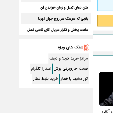
متن دعای کمیل و زمان خواندن آن
بلایی که سوسک سر زوج جوان آورد!
ساعت پخش و تکرار سریال آقای قاضی فصل
سوم+ بازیگران جدید و داستان
طرز تهیه سالاد ماکارونی خانگی خوشمزه و
لذیذ + آموزش تصویری
لینک های ویژه
طرز تهیه پاستا با سس آلفردو و مرغ فوری +
آموزش تصویری پنه
مراکز خرید کربلا و نجف
جواب کامل اسم فامیل با “س”
قیمت جاروبرقی بوش
استارز تلگرام
ماه قرمز نشانه آخر دنیا در آسمان ظاهر شد !
تور مشهد با قطار
خرید بلیط قطار
جملات زیبا برای بهترین پدر دنیا
معجزات سوره توحید در برآورده شدن سریع
حاجت
سریال نگین ارباب از چه شبکه ای پخش
ی آتقی
میشود؟ + تکرار و بازیگران