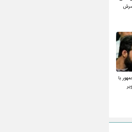
پسرش
تقلب اسم فامیل سخت با حرف “چ”
گذری بر زندگی بهمن زرین پور و همسرش
مینا جعفر زاده
بازیگران سریال رویای نیمه شب کنار همسر و
خانواده شان+ عکسهای شخصی جذاب
متن کامل زیارت عاشورا همراه با ترجمه و صوت
ادویه های لاغر کننده برای شما که چاق هستید
متن زیارت عاشورا بدون ترجمه با خط درشت
و خوانا
هور با
یر