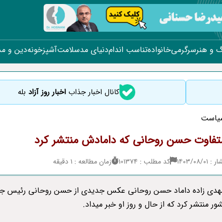
 و هنر
سرگرمی
خانواده
تناسب اندام
دنیای مد
سلامت
آشپزخونه
دین و م
کانال اخبار جذاب
اخبار روز آزاد
بله
یاست
فاوت حسن روحانی که دامادش منتشر کرد
۱۴۰۳/۰۸/
کد مطلب : 101374
زمان مطالعه : 1 دقیقه
مهدی زاده داماد حسن روحانی عکس جدیدی از حسن روحانی رئیس جم
ر منتشر کرد که از حال و روز او خبر میداد.