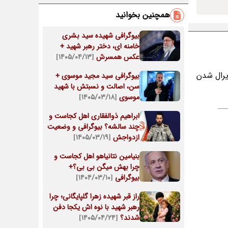
همچنین بخوانید
بیوگرافی شهیده سید بشری
خامنه ای، دختر رهبر شهید +
عکس همسرش
[۱۴۰۵/۰۴/۱۳]
یرال شدن
بیوگرافی سید مجید موسوی +
سن، اصالت و نسبتش با شهید
موسوی
[۱۴۰۵/۰۳/۱۸]
ابراهیم ذوالفقاری اهل کجاست و
چند سالشه؟ بیوگرافی و وضعیت
ازدواجش
[۱۴۰۵/۰۳/۱۹]
بنیامین نتانیاهو اهل کجاست و
چرا بهش میگن بی بی؟+
بیوگرافی
[۱۴۰۴/۰۳/۱۰]
راز قبر شهیده زهرا گلپایگانی؛ چرا
رهبر شهید با نوه اش یکجا دفن
شدند؟
[۱۴۰۵/۰۴/۲۴]