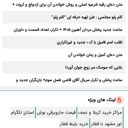
متن دعای رقیه شرعیه اصلی و روش خواندن آن برای ازدواج و ثروت +
عوارض
کلم پلو مجلسی : طرز تهیه حرفه ای “کلم پلو”
ساعت جدید پخش مردان آهنین 1405 + تکرار، تعداد قسمت و داوران
تقلب اسم فامیل با ک ؛ جدید و غیرتکراری
متن دعای کمیل و زمان خواندن آن
بلایی که سوسک سر زوج جوان آورد!
ساعت پخش و تکرار سریال آقای قاضی فصل سوم+ بازیگران جدید و
داستان
طرز تهیه سالاد ماکارونی خانگی خوشمزه و لذیذ + آموزش تصویری
لینک های ویژه
طرز تهیه پاستا با سس آلفردو و مرغ فوری + آموزش تصویری پنه
مراکز خرید کربلا و نجف
قیمت جاروبرقی بوش
استارز تلگرام
جواب کامل اسم فامیل با “س”
تور مشهد با قطار
خرید بلیط قطار