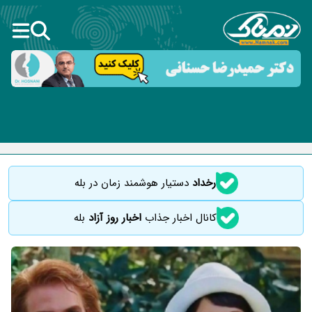
رخداد
دستیار هوشمند زمان در بله
کانال اخبار جذاب
اخبار روز آزاد
بله