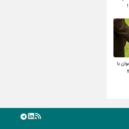
!
ان با