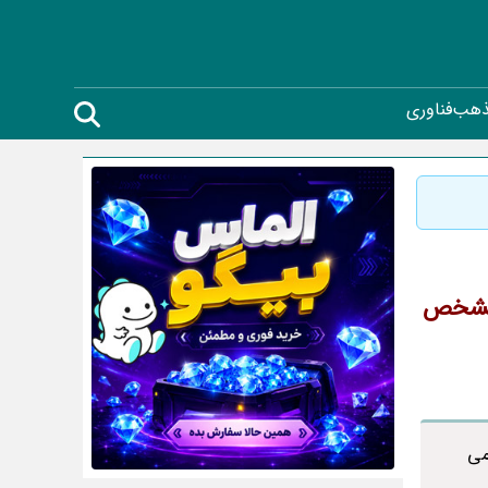
ذهب
فناوری
 مشخص
می