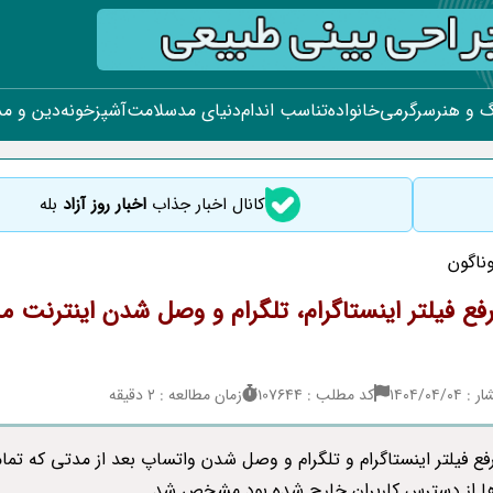
 و هنر
سرگرمی
خانواده
تناسب اندام
دنیای مد
سلامت
آشپزخونه
دین و م
کانال اخبار جذاب
اخبار روز آزاد
بله
ناگون
فع فیلتر اینستاگرام، تلگرام و وصل شدن اینترنت
۱۴۰۴/۰۴/
کد مطلب : 107644
زمان مطالعه : 2 دقیقه
فع فیلتر اینستاگرام و تلگرام و وصل شدن واتساپ بعد از مدتی که تما
ها از دسترس کاربران خارج شده بود مشخص شد.