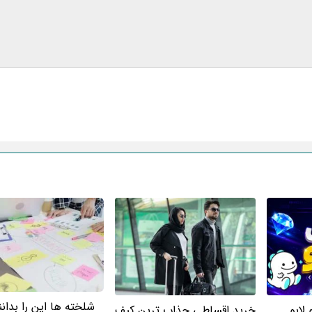
ایمیل
شلخته ها این را بدانن
لایو
خرید اقساطی جذاب ترین کیف