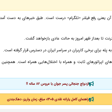
 یعنی رفع فیلتر «تلگرام» درست است. طبق خبرهای به دست آمده،
ت تا بعداز ظهر امروز به حالت عادی بازخواهد گشت.
اپراتورهای ثابت و همراه با اختلال‌هایی همراه است. همچنین ب
ازدواج جنجالی پسر جوان با عروس 82 ساله !!
راهنمای کامل یارانه نقدی ۱۴۰۵؛ مبلغ، زمان واریز، دهک‌بندی