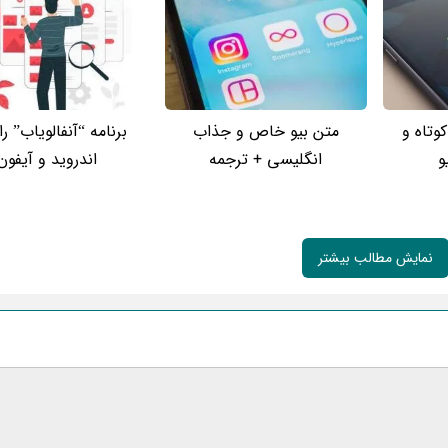
وتاه و
متن بیو خاص و جذاب
برنامه “آنفالویاب” ر
و
انگلیسی + ترجمه
اندروید و آیفون
نمایش مطالب بیشتر