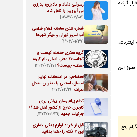
ر دسترس کاربران قرار گرفته
رسوایی داماد و مادرزن؛ پدرزن
بی آبرویی را کامل کرد
[۱۴۰۳/۰۳/۰۴]
شماره تلفن سامانه اعلام قطعی
آب امروز تهران و دیگر شهرها
[۱۴۰۴/۰۱/۲۷]
اینترنت،
گروه هکری حنظله کیست و
کجاست؟ معنی اصلی نام گروه
حنظله چیست؟
[۱۴۰۴/۰۴/۱۷]
هنوز این
افتضاحی در امتحانات نهایی
امسال؛ استانی با بدترین معدل
نمرات
[۱۴۰۴/۰۴/۱۹]
کدام پیام رسان ایرانی برای
کاربران خارج از کشور فعال شد؟+
جزئیات جدید
[۱۴۰۴/۰۳/۳۱]
قبل از خرید لوازم یدکی لاماری
رام رفع
این ۷ نکته را حتما بدانید