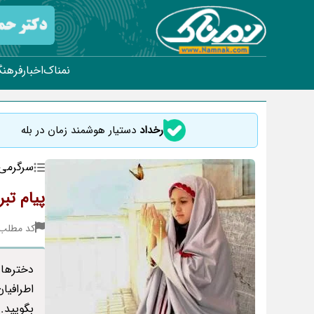
نمناک
اخبار
فرهنگ
رخداد
دستیار هوشمند زمان در بله
سرگرمی
پیام تب
کد مطلب : 98
اطرافیان
بگویید.