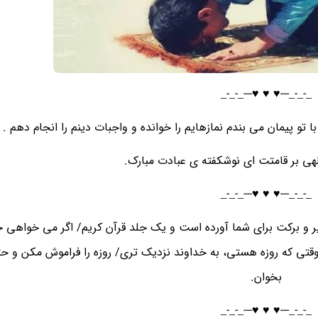
_-_-_---♥️ ♥️ ♥️---_-_-_
 تو پیمان می بندم نمازهایم را خوانده و واجبات دینم را انجام دهم .
لهی بر قامتت ای نوشکفته ی عبادت مبارک.
_-_-_---♥️ ♥️ ♥️---_-_-_
ر و برکت برای شما آورده است و یک جلد قرآن کریم/ اگر می خواهی خد
قتی که روزه هستی، به خداوند نزدیک تری/ روزه را فراموش مکن و حت
بخوان.
_-_-_---♥️ ♥️ ♥️---_-_-_