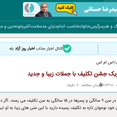
 و هنر
سرگرمی
خانواده
تناسب اندام
دنیای مد
سلامت
آشپزخونه
دین و م
کانال اخبار جذاب
اخبار روز آزاد
بله
اس ام اس
ریک جشن تکلیف با جملات زیبا و جدید
783
زمان مطالعه : 7 دقیقه
دخترها در سن 9 سالگی و پسرها در 15 سالگی به سن تکلیف می رسند. اگر د
 خود نوجوان تازه به تکلیف رسیده دارید با این متن های زیبا به او تب