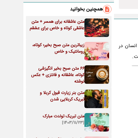
همچنین بخوانید
متن عاشقانه برای همسر + متن
عاشقی کوتاه و خاص برای عشقم
زیباترین متن صبح بخیر؛ کوتاه،
انسان در
رومانتیک و خاص
ت.
66 متن صبح بخیر انگیزشی
کوتاه، عاشقانه و فانتزی + عکس
نوشته
متن بنر زیارت قبول کربلا و
تبریک کربلایی شدن
متن تبریک تولدت مبارک
[۱۴۰۳/۱۱/۲۳]