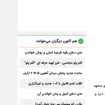
هم اکنون دیگران می‌خوانند
متن دعای رقیه شرعیه اصلی و روش خواندن
آن برای ازدواج و ثروت + عوارض
کلم پلو مجلسی : طرز تهیه حرفه ای “کلم پلو”
ساعت جدید پخش مردان آهنین 1405 + تکرار،
تعداد قسمت و داوران
تقلب اسم فامیل با ک ؛ جدید و غیرتکراری
و متعهد
نیا و
متن دعای کمیل و زمان خواندن آن
بلایی که سوسک سر زوج جوان آورد!