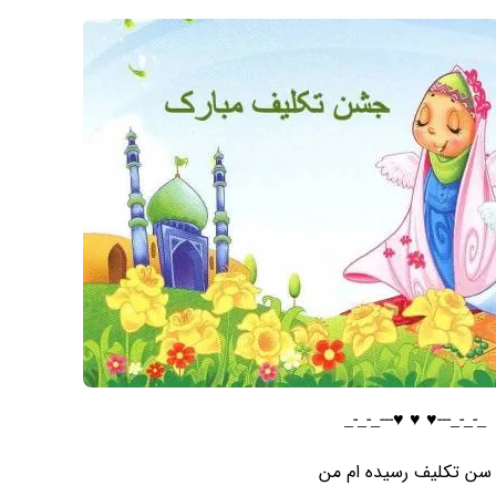
_-_-_---♥️ ♥️ ♥️---_-_-_
 سن تکلیف رسیده ام من