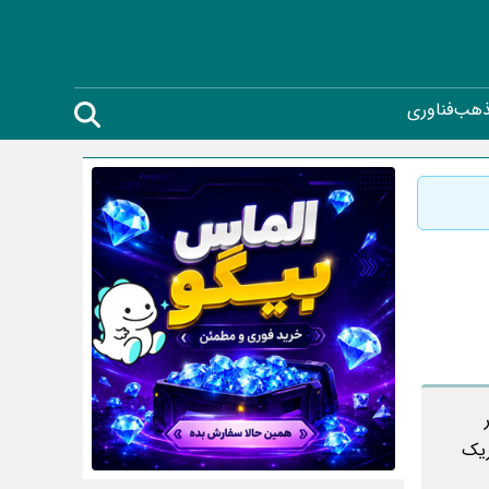
ذهب
فناوری
ر
ریک