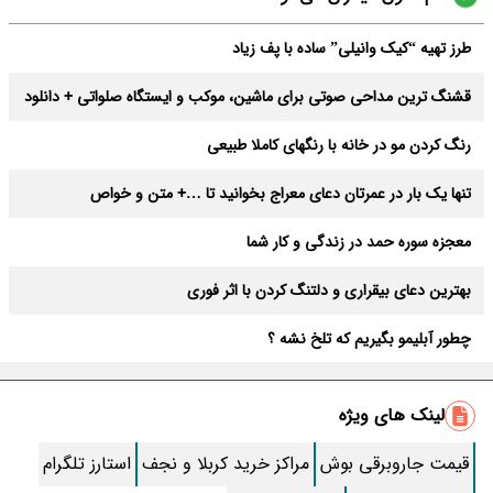
طرز تهیه “کیک وانیلی” ساده با پف زیاد
قشنگ ترین مداحی صوتی برای ماشین، موکب و ایستگاه صلواتی + دانلود
رنگ کردن مو در خانه با رنگهای کاملا طبیعی
تنها یک بار در عمرتان دعای معراج بخوانید تا …+ متن و خواص
باورنکردنی
معجزه سوره حمد در زندگی و کار شما
بهترین دعای بیقراری و دلتنگ کردن با اثر فوری
چطور آبلیمو بگیریم که تلخ نشه ؟
گیاه کندش چیه که این روزها همه مصرف میکنن؟
لینک های ویژه
متن تبریک تولد رسمی لاکچری و باکلاس کوتاه
قیمت جاروبرقی بوش
مراکز خرید کربلا و نجف
استارز تلگرام
دعای حرز امام جواد(ع) برای دفع بلا