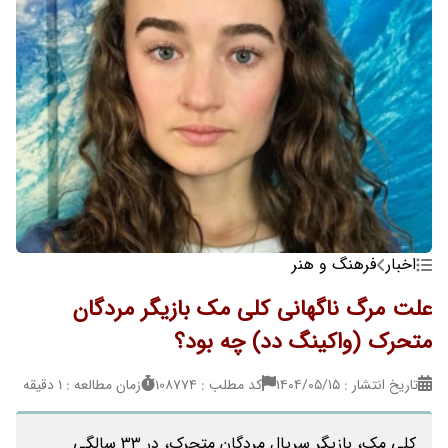
اخبار
فرهنگ و هنر
علت مرگ ناگهانی کلی مک بازیگر مردگان
متحرک (واکینگ دد) چه بود؟
تاریخ انتشار : ۱۴۰۴/۰۵/۱۵
کد مطلب : 108774
زمان مطالعه : 1 دقیقه
کلی مک، بازیگر سریال مردگان متحرک، در ۳۳ سالگی