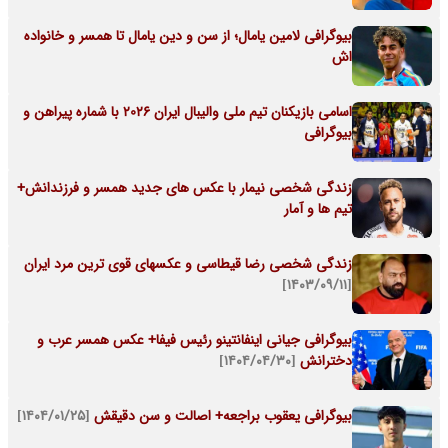
بیوگرافی لامین یامال؛ از سن و دین یامال تا همسر و خانواده
اش
اسامی بازیکنان تیم ملی والیبال ایران 2026 با شماره پیراهن و
بیوگرافی
زندگی شخصی نیمار با عکس های جدید همسر و فرزندانش+
تیم ها و آمار
زندگی شخصی رضا قیطاسی و عکسهای قوی ترین مرد ایران
[۱۴۰۳/۰۹/۱۱]
بیوگرافی جیانی اینفانتینو رئیس فیفا+ عکس همسر عرب و
دخترانش
[۱۴۰۴/۰۴/۳۰]
بیوگرافی یعقوب براجعه+ اصالت و سن دقیقش
[۱۴۰۴/۰۱/۲۵]