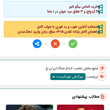
خرید الماس بیگو لایو
4 ازدواج و 3 طلاق مرد جوان در 1 ماه!
استخاره آنلاین خوب و بد فوری با جواب کامل
راهنمای کامل یارانه نقدی ۱۴۰۵؛ مبلغ، زمان واریز، دهک‌بندی
0
1
منبع:
بخش تناسب اندام نمناک/ن/ن.ح
برچسب‌:
بیوگرافی فوتبالیست ها
مطالب پیشنهادی