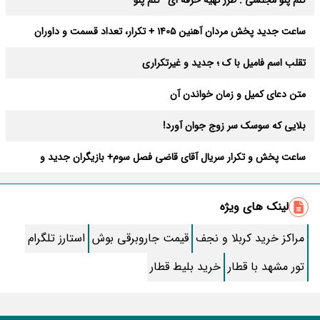
کلم پلو مجلسی : طرز تهیه حرفه ای “کلم پلو”
ساعت جدید پخش مردان آهنین 1405 + تکرار، تعداد قسمت و داوران
تقلب اسم فامیل با ک ؛ جدید و غیرتکراری
متن دعای کمیل و زمان خواندن آن
بلایی که سوسک سر زوج جوان آورد!
ساعت پخش و تکرار سریال آقای قاضی فصل سوم+ بازیگران جدید و
داستان
طرز تهیه سالاد ماکارونی خانگی خوشمزه و لذیذ + آموزش تصویری
لینک های ویژه
طرز تهیه پاستا با سس آلفردو و مرغ فوری + آموزش تصویری پنه
مراکز خرید کربلا و نجف
قیمت جاروبرقی بوش
استارز تلگرام
جواب کامل اسم فامیل با “س”
تور مشهد با قطار
خرید بلیط قطار
ماه قرمز نشانه آخر دنیا در آسمان ظاهر شد !
جملات زیبا برای بهترین پدر دنیا