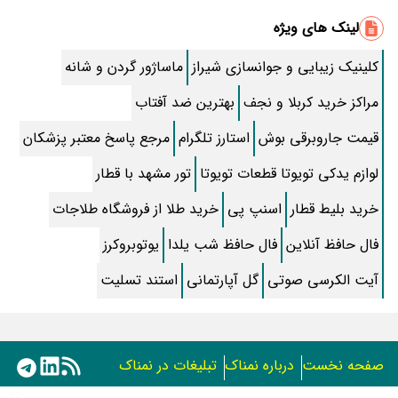
متن کامل زیارت عاشورا همراه با ترجمه و صوت
لینک های ویژه
اسم مذهبی پسرانه شیک و جدید با همه حروف
کلینیک زیبایی و جوانسازی شیراز
ماساژور گردن و شانه
دستور تهیه کیک ساده بدون شیر و روغن خانگی
مراکز خرید کربلا و نجف
بهترین ضد آفتاب
طرز تهیه جوجه کباب تابه ای آبدار رستورانی بدون منقل و سیخ
قیمت جاروبرقی بوش
استارز تلگرام
مرجع پاسخ معتبر پزشکان
آیت الکرسی صوتی
لوازم یدکی تویوتا قطعات تویوتا
تور مشهد با قطار
طرز تهیه “کباب تابه ای” خوشمزه و خانگی + آموزش تصویری با نکات
خرید بلیط قطار
اسنپ پی
خرید طلا از فروشگاه طلاجات
بیوگرافی نیما اکبرخانی؛ همسر، شغل و سوابقش قبل برنامه به وقت ایران
فال حافظ آنلاین
فال حافظ شب یلدا
یوتوبروکرز
آیت الکرسی صوتی
گل آپارتمانی
با خواستگاری که متولد این ماهه، ازدواج نکن !!
استند تسلیت
آشنایی با تاثیر برخی شمع های معطر
متن سوره مزمل و خواص شگفت انگیز آن
صفحه نخست
درباره نمناک
تبلیغات در نمناک
دعای رفع دلشوره و اضطراب + قویترین ذکر آرامش دهنده قلب