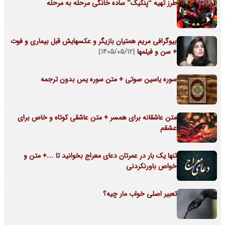
طرز تهیه “پنکیک” ساده خانگی مرحله به مرحله
بیوگرافی مریم همتیان بازیگر و عکسهایش قبل بیماری و فوت
+ سن و فیلمها
[۱۴۰۵/۰۵/۱۲]
سوره یاسین صوتی + متن سوره یس بدون ترجمه
متن عاشقانه برای همسر + متن عاشقی کوتاه و خاص برای
عشقم
تنها یک بار در عمرتان دعای معراج بخوانید تا …+ متن و
خواص باورنکردنی
تعبیر اصلی خواب مار چیه؟