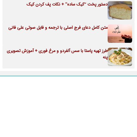
دستور پخت “کیک ساده” + نکات پف کردن کیک
متن کامل دعای فرج اصلی با ترجمه و فایل صوتی علی فانی
طرز تهیه پاستا با سس آلفردو و مرغ فوری + آموزش تصویری
پنه