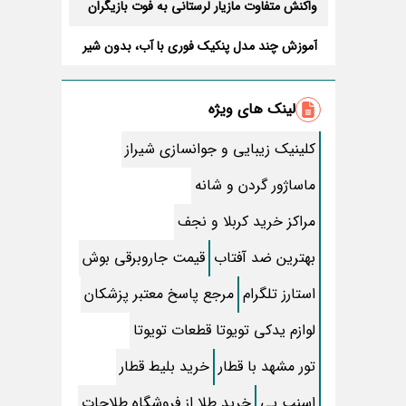
واکنش متفاوت مازیار لرستانی به فوت بازیگران
آموزش چند مدل پنکیک فوری با آب، بدون شیر
و …
درمان تبخال روی لب با سریعترین راه ممکن +
روش
لینک های ویژه
متن کامل زیارت عاشورا همراه با ترجمه و صوت
کلینیک زیبایی و جوانسازی شیراز
راه جلوگیری از قضا شدن نماز صبح + نظر آیت
الله بهجت
ماساژور گردن و شانه
طرز تهیه سس مایونز؛ به همین راحتی
مراکز خرید کربلا و نجف
زندگی شخصی آزاده صمدی و عکسهایش
بهترین ضد آفتاب
قیمت جاروبرقی بوش
آموزش پخت حلوای شیر مجلسی خوشمزه با
استارز تلگرام
مرجع پاسخ معتبر پزشکان
اندازه دقیق مواد + نکات
طرز تهیه “پنکیک” ساده خانگی مرحله به مرحله
لوازم یدکی تویوتا قطعات تویوتا
تور مشهد با قطار
خرید بلیط قطار
ساعت پخش و تکرار سریال آقای قاضی فصل
سوم+ بازیگران جدید و داستان
اسنپ پی
خرید طلا از فروشگاه طلاجات
بیوگرافی اسماعیل بقایی هامانه و سوابقش قبل