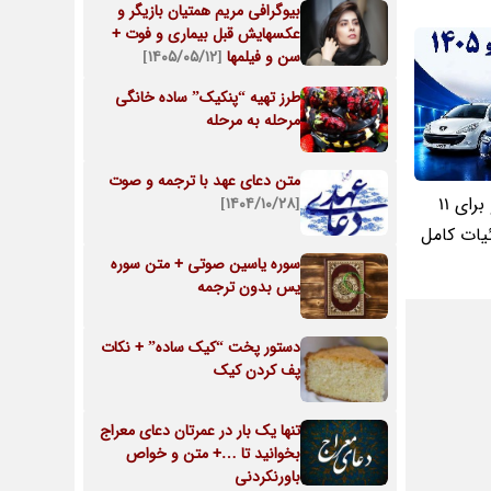
بیوگرافی مریم همتیان بازیگر و
عکسهایش قبل بیماری و فوت +
سن و فیلمها
[۱۴۰۵/۰۵/۱۲]
طرز تهیه “پنکیک” ساده خانگی
مرحله به مرحله
متن دعای عهد با ترجمه و صوت
ثبت نام ایرانخودرو برای 11
[۱۴۰۴/۱۰/۲۸]
یات کامل
سوره یاسین صوتی + متن سوره
یس بدون ترجمه
دستور پخت “کیک ساده” + نکات
پف کردن کیک
تنها یک بار در عمرتان دعای معراج
بخوانید تا …+ متن و خواص
باورنکردنی