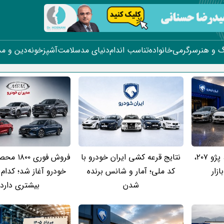
 و هنر
سرگرمی
خانواده
تناسب اندام
دنیای مد
سلامت
آشپزخونه
دین و م
قیمت جدید دنا پلاس، پژو ۲۰۷،
نتایج قرعه کشی ایران خودرو با
فروش فوری 
ازار
کد ملی؛ آمار و شانس برنده
خودرو آغاز شد؛ کدام
شدن
بیشتری دارد