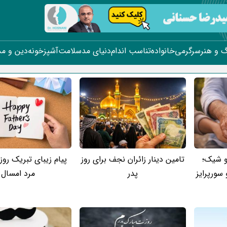
 و هنر
سرگرمی
خانواده
تناسب اندام
دنیای مد
سلامت
آشپزخونه
دین و م
و شیک؛
تامین دینار زائران نجف برای روز
پیام زیبای تبریک روز 
 سورپرایز
پدر
مرد امسال