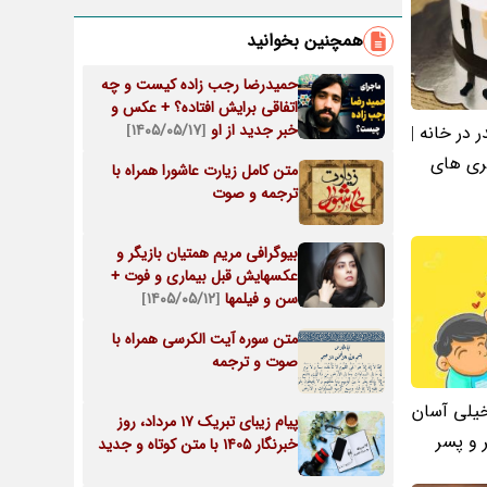
همچنین بخوانید
حمیدرضا رجب‌ زاده کیست و چه
اتفاقی برایش افتاده؟ + عکس و
خبر جدید از او
[۱۴۰۵/۰۵/۱۷]
 در خانه |
ری های
متن کامل زیارت عاشورا همراه با
ترجمه و صوت
بیوگرافی مریم همتیان بازیگر و
عکسهایش قبل بیماری و فوت +
سن و فیلمها
[۱۴۰۵/۰۵/۱۲]
متن سوره آیت الکرسی همراه با
صوت و ترجمه
خیلی آسان
پیام زیبای تبریک 17 مرداد، روز
 و پسر
خبرنگار 1405 با متن کوتاه و جدید