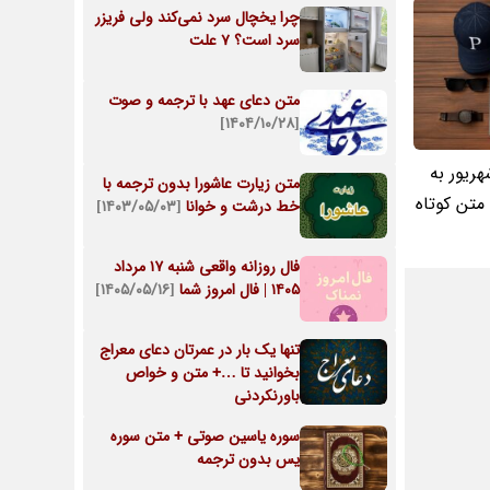
چرا یخچال سرد نمی‌کند ولی فریزر
سرد است؟ 7 علت
متن دعای عهد با ترجمه و صوت
[۱۴۰۴/۱۰/۲۸]
 روز پسر 26 شهریور به
متن زیارت عاشورا بدون ترجمه با
 متن کوتاه
خط درشت و خوانا
[۱۴۰۳/۰۵/۰۳]
فال روزانه واقعی شنبه ۱۷ مرداد
۱۴۰۵ | فال امروز شما
[۱۴۰۵/۰۵/۱۶]
تنها یک بار در عمرتان دعای معراج
بخوانید تا …+ متن و خواص
باورنکردنی
سوره یاسین صوتی + متن سوره
یس بدون ترجمه