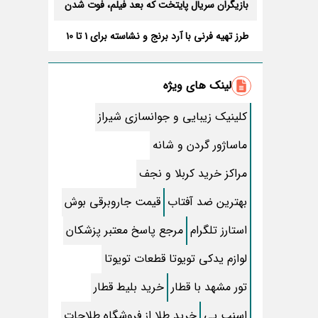
بازیگران سریال پایتخت که بعد فیلم، فوت شدن
+ عکس و اسم نقش هاشون
طرز تهیه فرنی با آرد برنج و نشاسته برای 1 تا 10
نفر+ آموزش تصویری
مشکل همراه بانک مسکن رو بگو، راه حلشو بگم
لینک های ویژه
12 دعای سریع الاجابه توصیه شده
کلینیک زیبایی و جوانسازی شیراز
فروش سهام عدالت در راه است؟ جزئیات تازه از
طرح آزادسازی
ماساژور گردن و شانه
متن دعای عهد با ترجمه و صوت
مراکز خرید کربلا و نجف
متن کامل آهنگ نام جاوید وطن، اولین سرود
بهترین ضد آفتاب
قیمت جاروبرقی بوش
ملی ایران + صوتی زیبا و احساسی
متن کامل زیارت عاشورا همراه با ترجمه و صوت
استارز تلگرام
مرجع پاسخ معتبر پزشکان
کدام کلمات را جدا و کدامیک را سرهم بنویسیم
لوازم یدکی تویوتا قطعات تویوتا
؟
تور مشهد با قطار
خرید بلیط قطار
بیوگرافی بازیگر نقش سایه در سریال کلاغ +
عکسهای شخصی، سن و فیلمها
اسنپ پی
خرید طلا از فروشگاه طلاجات
حمیدرضا رجب‌ زاده کیست و چه اتفاقی برایش