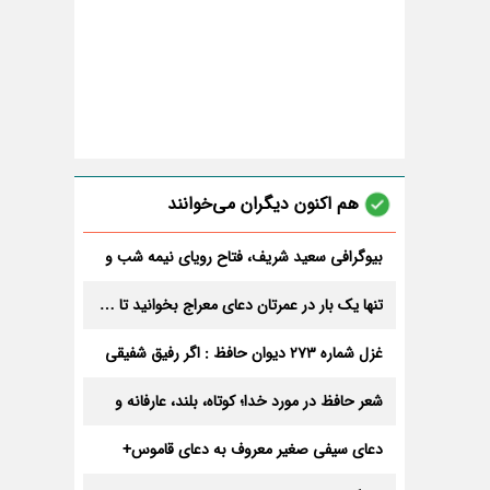
هم اکنون دیگران می‌خوانند
بیوگرافی سعید شریف، فتاح رویای نیمه شب و
همسرش+ سن و فیلم ها
تنها یک بار در عمرتان دعای معراج بخوانید تا …
+ متن و خواص باورنکردنی
غزل شماره 273 دیوان حافظ : اگر رفیق شفیقی
درست پیمان باش
شعر حافظ در مورد خدا؛ کوتاه، بلند، عارفانه و
جذاب
دعای سیفی صغیر معروف به دعای قاموس+
دانلود