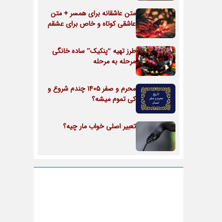
متن عاشقانه برای همسر + متن
عاشقی کوتاه و خاص برای عشقم
طرز تهیه “پنکیک” ساده خانگی
مرحله به مرحله
محرم و صفر 1405 چندم شروع و
کی تموم میشه؟
تعبیر اصلی خواب مار چیه؟