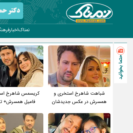
نمناک
اخبار
فرهنگ
حتما بخوانید
شباهت شاهرخ استخری و
کریسمس شاهرخ است
همسرش در عکس جدیدشان
فامیل همسرش+ تص