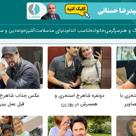
 و هنر
سرگرمی
خانواده
تناسب اندام
دنیای مد
سلامت
آشپزخونه
دین و م
خری با
دونفره شاهرخ استخری و
عکس جذاب شاهرخ 
اویر
همسرش در روز زن
قبل عمل بین