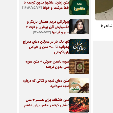
متن زیارت عاشورا بدون ترجمه با
خط درشت و خوانا
[۱۴۰۳/۰۵/۰۳]
بیوگرافی مریم همتیان بازیگر و
شاهرخ
عکسهایش قبل بیماری و فوت +
سن و فیلمها
[۱۴۰۵/۰۵/۱۲]
تنها یک بار در عمرتان دعای معراج
بخوانید تا …+ متن و خواص
باورنکردنی
سوره یاسین صوتی + متن سوره
یس بدون ترجمه
متن دعای ندبه و نکاتی که درباره
ندبه نمیدانید
متن عاشقانه برای همسر + متن
عاشقی کوتاه و خاص برای عشقم