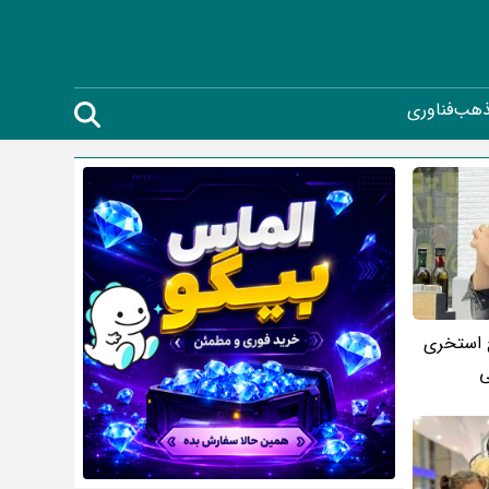
ذهب
فناوری
استخری
ی