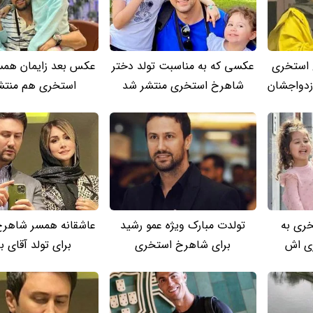
استخری
عکسی که به مناسبت تولد دختر
عکس بعد زایمان هم
زدواجشان
شاهرخ استخری منتشر شد
استخری هم منتش
ری به
تولدت مبارک ویژه عمو رشید
عاشقانه همسر شاهر
ری اش
برای شاهرخ استخری
برای تولد آقای با