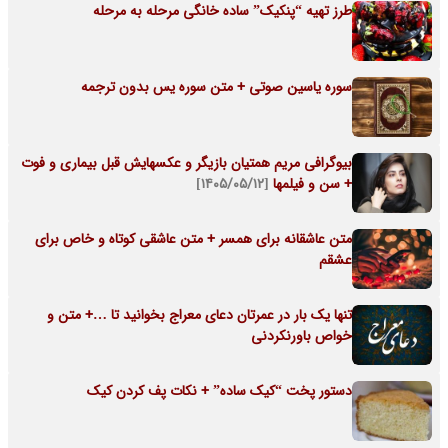
طرز تهیه “پنکیک” ساده خانگی مرحله به مرحله
سوره یاسین صوتی + متن سوره یس بدون ترجمه
بیوگرافی مریم همتیان بازیگر و عکسهایش قبل بیماری و فوت
+ سن و فیلمها
[۱۴۰۵/۰۵/۱۲]
متن عاشقانه برای همسر + متن عاشقی کوتاه و خاص برای
عشقم
تنها یک بار در عمرتان دعای معراج بخوانید تا …+ متن و
خواص باورنکردنی
دستور پخت “کیک ساده” + نکات پف کردن کیک