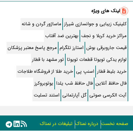
جوکر 2 کی میاد؟ روز و ساعت دقیق پخش
لینک های ویژه
فال روزانه واقعی شنبه ۱۷ مرداد ۱۴۰۵ | فال امروز شما
کلینیک زیبایی و جوانسازی شیراز
ماساژور گردن و شانه
معماهای جالب و جذاب مختص کودکان
مراکز خرید کربلا و نجف
بهترین ضد آفتاب
اسم پسر با ک از میان زیباترین نام های ایرانی و خارجی
قیمت جاروبرقی بوش
استارز تلگرام
مرجع پاسخ معتبر پزشکان
طرز تهیه کامل “پیراشکی” ساده با طعمی باورنکردنی
لوازم یدکی تویوتا قطعات تویوتا
تور مشهد با قطار
سوالات جرات حقیقت دوستانه، عاشقانه و خنده دار
خرید بلیط قطار
اسنپ پی
خرید طلا از فروشگاه طلاجات
کدام نوع نمک سالم تر است؟
فال حافظ آنلاین
فال حافظ شب یلدا
یوتوبروکرز
آیت الکرسی صوتی
گل آپارتمانی
متن کامل زیارت عاشورا همراه با ترجمه و صوت
استند تسلیت
متن سوره آیت الکرسی همراه با صوت و ترجمه
متن سوره صافات و روش خواندن آن برای حاجت
صفحه نخست
درباره نمناک
تبلیغات در نمناک