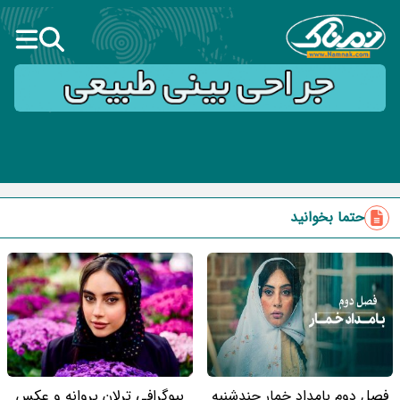
حتما بخوانید
فصل دوم بامداد خمار چندشنبه
بیوگرافی ترلان پروانه و عکس