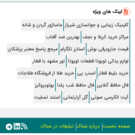
طرز تهیه سالاد ماکارونی خانگی خوشمزه و لذیذ + آموزش تصویری
لینک های ویژه
طرز تهیه پاستا با سس آلفردو و مرغ فوری + آموزش تصویری پنه
کلینیک زیبایی و جوانسازی شیراز
ماساژور گردن و شانه
جواب کامل اسم فامیل با “س”
مراکز خرید کربلا و نجف
بهترین ضد آفتاب
ماه قرمز نشانه آخر دنیا در آسمان ظاهر شد !
قیمت جاروبرقی بوش
استارز تلگرام
مرجع پاسخ معتبر پزشکان
جملات زیبا برای بهترین پدر دنیا
لوازم یدکی تویوتا قطعات تویوتا
تور مشهد با قطار
معجزات سوره توحید در برآورده شدن سریع حاجت
خرید بلیط قطار
اسنپ پی
خرید طلا از فروشگاه طلاجات
سریال نگین ارباب از چه شبکه ای پخش میشود؟ + تکرار و بازیگران
فال حافظ آنلاین
فال حافظ شب یلدا
یوتوبروکرز
آیت الکرسی صوتی
تقلب اسم فامیل سخت با حرف “چ”
گل آپارتمانی
استند تسلیت
گذری بر زندگی بهمن زرین پور و همسرش مینا جعفر زاده
بازیگران سریال رویای نیمه شب کنار همسر و خانواده شان+ عکسهای
صفحه نخست
درباره نمناک
تبلیغات در نمناک
شخصی جذاب