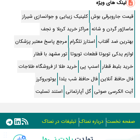
لینک های ویژه
اگر شما هم جگر مرغ می خورید حتما بخوانید
قیمت جاروبرقی بوش
کلینیک زیبایی و جوانسازی شیراز
طرز تهیه کیک خیس خانگی با طعمی فوق العاده+ نکات و مواد لازم
ماساژور گردن و شانه
مراکز خرید کربلا و نجف
طرز تهیه “پیتزا مخلوط” خانگی + نکات تهیه
بهترین ضد آفتاب
استارز تلگرام
مرجع پاسخ معتبر پزشکان
بیو عاشقانه انگلیسی با معنی؛ متن های خاص برای بیو دختر و پسر
لوازم یدکی تویوتا قطعات تویوتا
تور مشهد با قطار
بیوگرافی سعید شریف، فتاح رویای نیمه شب و همسرش+ سن و فیلم ها
خرید بلیط قطار
اسنپ پی
خرید طلا از فروشگاه طلاجات
پیامک های زیبای تولدت مبارک دخترم
فال حافظ آنلاین
فال حافظ شب یلدا
یوتوبروکرز
آیت الکرسی صوتی
گل آپارتمانی
استند تسلیت
خورشت بامیه جاافتاده و مجلسی؛ آموزش مرحله به مرحله تصویری
ترفند افزایش سرعت آپلود
شعر عاشقانه کوتاه و دلبرانه برای همسر و عشقم
صفحه نخست
درباره نمناک
تبلیغات در نمناک
قورمه سبزی مجلسی با طرز تهیه تصویری مرحله ای
استفاده از مطالب اختصاصی سایت نمناک در سایر رسانه ها فقط