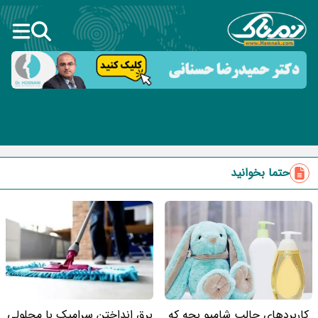
حتما بخوانید
کاربردهای جالب شامپو بچه که
برق انداختن سرامیک با محلولی