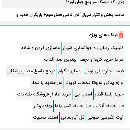
بلایی که سوسک سر زوج جوان آورد!
ساعت پخش و تکرار سریال آقای قاضی فصل سوم+ بازیگران جدید و
داستان
طرز تهیه سالاد ماکارونی خانگی خوشمزه و لذیذ + آموزش تصویری
لینک های ویژه
طرز تهیه پاستا با سس آلفردو و مرغ فوری + آموزش تصویری پنه
کلینیک زیبایی و جوانسازی شیراز
ماساژور گردن و شانه
جواب کامل اسم فامیل با “س”
مراکز خرید کربلا و نجف
بهترین ضد آفتاب
ماه قرمز نشانه آخر دنیا در آسمان ظاهر شد !
قیمت جاروبرقی بوش
استارز تلگرام
مرجع پاسخ معتبر پزشکان
جملات زیبا برای بهترین پدر دنیا
لوازم یدکی تویوتا قطعات تویوتا
تور مشهد با قطار
معجزات سوره توحید در برآورده شدن سریع حاجت
خرید بلیط قطار
اسنپ پی
خرید طلا از فروشگاه طلاجات
سریال نگین ارباب از چه شبکه ای پخش میشود؟ + تکرار و بازیگران
فال حافظ آنلاین
فال حافظ شب یلدا
یوتوبروکرز
آیت الکرسی صوتی
تقلب اسم فامیل سخت با حرف “چ”
گل آپارتمانی
استند تسلیت
گذری بر زندگی بهمن زرین پور و همسرش مینا جعفر زاده