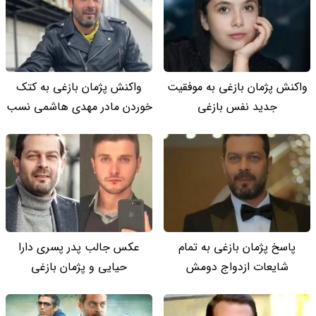
واکنش پژمان بازغی به موفقیت
واکنش پژمان بازغی به کتک
جدید نفس بازغی
خوردن مادر مهدی هاشمی نسب
پاسخ پژمان بازغی به تمام
عکس جالب پدر پسری دارا
شایعات ازدواج دومش
حیایی و پژمان بازغی