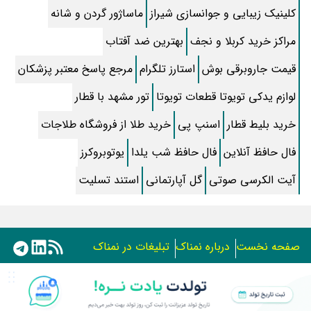
کلینیک زیبایی و جوانسازی شیراز
ماساژور گردن و شانه
جواب کامل اسم فامیل با “س”
مراکز خرید کربلا و نجف
بهترین ضد آفتاب
ماه قرمز نشانه آخر دنیا در آسمان ظاهر شد !
قیمت جاروبرقی بوش
استارز تلگرام
مرجع پاسخ معتبر پزشکان
جملات زیبا برای بهترین پدر دنیا
لوازم یدکی تویوتا قطعات تویوتا
تور مشهد با قطار
معجزات سوره توحید در برآورده شدن سریع حاجت
خرید بلیط قطار
اسنپ پی
خرید طلا از فروشگاه طلاجات
سریال نگین ارباب از چه شبکه ای پخش میشود؟ + تکرار و بازیگران
فال حافظ آنلاین
فال حافظ شب یلدا
یوتوبروکرز
آیت الکرسی صوتی
تقلب اسم فامیل سخت با حرف “چ”
گل آپارتمانی
استند تسلیت
گذری بر زندگی بهمن زرین پور و همسرش مینا جعفر زاده
بازیگران سریال رویای نیمه شب کنار همسر و خانواده شان+ عکسهای
صفحه نخست
درباره نمناک
تبلیغات در نمناک
شخصی جذاب
متن کامل زیارت عاشورا همراه با ترجمه و صوت
استفاده از مطالب اختصاصی سایت نمناک در سایر رسانه ها فقط
با کسب مجوز امکان پذیر است.
ادویه های لاغر کننده برای شما که چاق هستید