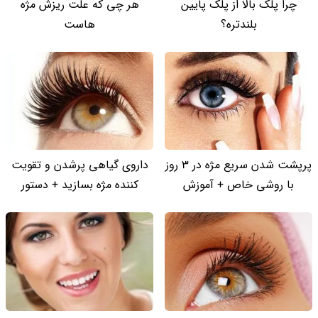
چرا پلک بالا از پلک پایین
هر چی که علت ریزش مژه
بلندتره؟
هاست
پرپشت شدن سریع مژه در 3 روز
داروی گیاهی پرشدن و تقویت
با روشی خاص + آموزش
کننده مژه بسازید + دستور