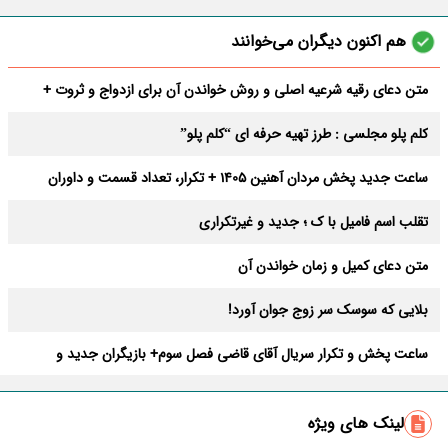
هم اکنون دیگران می‌خوانند
متن دعای رقیه شرعیه اصلی و روش خواندن آن برای ازدواج و ثروت +
عوارض
کلم پلو مجلسی : طرز تهیه حرفه ای “کلم پلو”
ساعت جدید پخش مردان آهنین 1405 + تکرار، تعداد قسمت و داوران
تقلب اسم فامیل با ک ؛ جدید و غیرتکراری
متن دعای کمیل و زمان خواندن آن
بلایی که سوسک سر زوج جوان آورد!
ساعت پخش و تکرار سریال آقای قاضی فصل سوم+ بازیگران جدید و
داستان
طرز تهیه سالاد ماکارونی خانگی خوشمزه و لذیذ + آموزش تصویری
لینک های ویژه
طرز تهیه پاستا با سس آلفردو و مرغ فوری + آموزش تصویری پنه