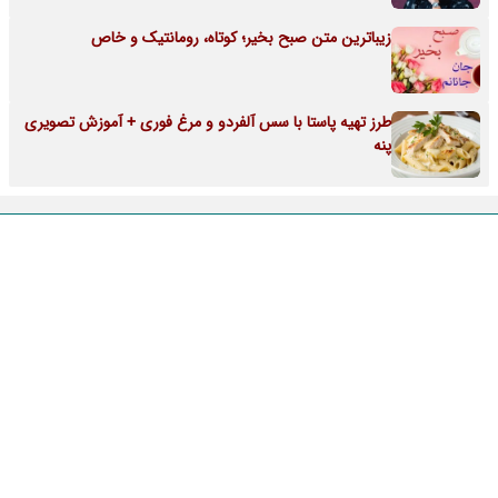
زیباترین متن صبح بخیر؛ کوتاه، رومانتیک و خاص
طرز تهیه پاستا با سس آلفردو و مرغ فوری + آموزش تصویری
پنه