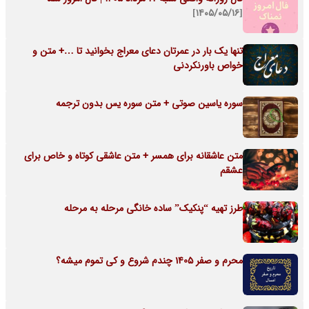
[۱۴۰۵/۰۵/۱۶]
تنها یک بار در عمرتان دعای معراج بخوانید تا …+ متن و
خواص باورنکردنی
سوره یاسین صوتی + متن سوره یس بدون ترجمه
متن عاشقانه برای همسر + متن عاشقی کوتاه و خاص برای
عشقم
طرز تهیه “پنکیک” ساده خانگی مرحله به مرحله
محرم و صفر 1405 چندم شروع و کی تموم میشه؟