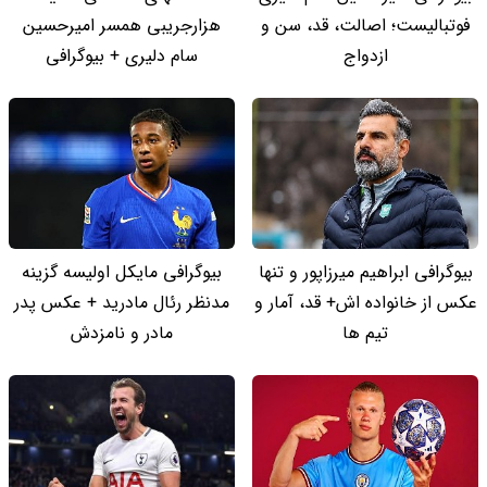
فوتبالیست؛ اصالت، قد، سن و
هزارجریبی همسر امیرحسین
ازدواج
سام دلیری + بیوگرافی
بیوگرافی ابراهیم میرزاپور و تنها
بیوگرافی مایکل اولیسه گزینه
عکس از خانواده اش+ قد، آمار و
مدنظر رئال مادرید + عکس پدر
تیم ها
مادر و نامزدش