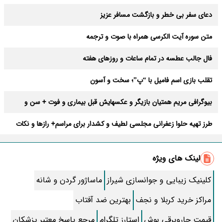
دعای سفر بی خطر و بازگشت مسافر عزیز
متن سوره آیت الکرسی همراه با صوت و ترجمه
فال جالب عطسه در تمام ساعات و روزهای هفته
تقلب بازی اسم فامیل با “پ”؛ سخت و آسون
بیوگرافی مریم همتیان بازیگر و عکسهایش قبل بیماری و فوت + سن و
فیلمها
طرز تهیه حلوا زعفرانی مجلسی لطیف و کشدار برای مراسم+ رازها و نکات
بیوگرافی گیتی قاسمی + عکس خانواده و فرزندش
لینک های ویژه
90 اسم گروه خفن برای گروه دورهمی دوستانه و خانوادگی
کلینیک زیبایی و جوانسازی شیراز
ماساژور گردن و شانه
ساعت پخش و تکرار سریال آقای قاضی فصل سوم+ بازیگران جدید و
داستان
مراکز خرید کربلا و نجف
بهترین ضد آفتاب
طرز تهیه کیک خیس خانگی با طعمی فوق العاده+ نکات و مواد لازم
قیمت جاروبرقی بوش
استارز تلگرام
مرجع پاسخ معتبر پزشکان