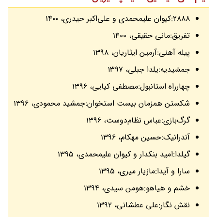
2888:کیوان علیمحمدی و علی‌اکبر حیدری، 14٠٠
تفریق:مانی حقیقی، 1400
پیله آهنی:آرمین ایثاریان، 1398
جمشیدیه:یلدا جبلی، ١٣٩٧
چهارراه استانبول:مصطفی کیایی، 1396
شکستن همزمان بیست استخوان:جمشید محمودی، 1396
گرگ‌بازی:عباس نظام‌دوست، 1396
آندرانیک:حسین مهکام، 1396
گیلدا:امید بنکدار و کیوان علیمحمدی، 1395
سارا و آیدا:مازیار میری، 1395
خشم و هیاهو:هومن سیدی، 1394
نقش نگار:علی عطشانی، 1392