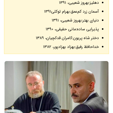
دهلیز:بهروز شعیبی، 1391
آسمان زرد کم‌عمق:بهرام توکلی1391
دنیای بهتر:بهروز شعیبی، 1391
پذیرایی ساده:مانی حقیقی، 1390
دختر شاه پریون:کامران قدکچیان، 1389
خداحافظ رفیق:بهزاد بهزادپور، 1382