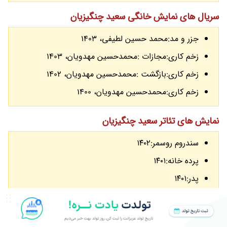
سریال های نمایش خانگی سعید چنگیزیان
جزر و مد:محمد حسین لطیفی، 1403
زخم کاری:مجازات :محمدحسین مهدویان، 1403
زخم کاری:بازگشت :محمدحسین مهدویان، 1402
زخم کاری:محمدحسین مهدویان، 1400
نمایش های تئاتر سعید چنگیزیان
سندروم روسمر:۱۴۰۲
پرده خانه:۱۴۰۱
پدر:۱۴۰۱
بچه:1398
بی تابستان:1397