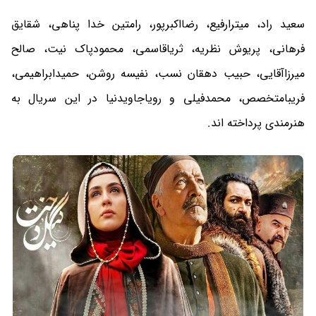
سعید راد، میترارفیع، رضااکبرپور، رامتین خدا پناهی، شقایق
فرهانی، پریوش نظریه، ثریاقاسمی، محمودپاک نیت، صالح
میرزاآقایی، حبیب دهقان نسب، نفیسه روشن، حمیدابراهیمی،
فریبامتخصص، محمدفیلی و رویاجاویدنیا در این سریال به
هنرمندی پرداخته اند.