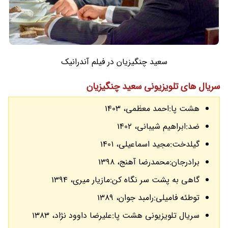
سعید چنگیزیان در فیلم آندرانیک
سریال های تلویزیونی سعید چنگیزیان
هشت پا:احمد معظمی، 1403
ضد:ابراهیم شیبانی، 1402
گیلدخت:مجید اسماعیلی، 140١
برادرجان:محمدرضا آهنج، 1398
گاهی به پشت سر نگاه کن:مازیار میری، 1394
توطئه فامیلی:رامبد جوان، 1389
سریال تلویزیونی هشت پا:علیرضا داوود نژاد، 1383