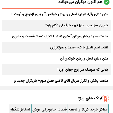
هم اکنون دیگران می‌خوانند
متن دعای رقیه شرعیه اصلی و روش خواندن آن برای ازدواج و ثروت +
عوارض
کلم پلو مجلسی : طرز تهیه حرفه ای “کلم پلو”
ساعت جدید پخش مردان آهنین 1405 + تکرار، تعداد قسمت و داوران
تقلب اسم فامیل با ک ؛ جدید و غیرتکراری
متن دعای کمیل و زمان خواندن آن
بلایی که سوسک سر زوج جوان آورد!
ساعت پخش و تکرار سریال آقای قاضی فصل سوم+ بازیگران جدید و
داستان
طرز تهیه سالاد ماکارونی خانگی خوشمزه و لذیذ + آموزش تصویری
لینک های ویژه
طرز تهیه پاستا با سس آلفردو و مرغ فوری + آموزش تصویری پنه
مراکز خرید کربلا و نجف
قیمت جاروبرقی بوش
استارز تلگرام