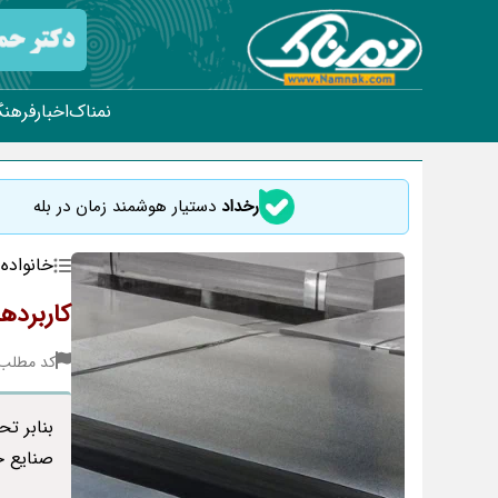
نمناک
اخبار
فرهنگ
رخداد
دستیار هوشمند زمان در بله
خانواده
کاربردها
کد مطلب : 68
صنایع ح