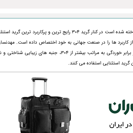
گرید 316 استیل که بر مبنای کروم-نیکل-مولیبدن خود شناخته شده است در کنار گرید 304 رایج ترین و پرکارب
تیل 316 طیف بسیار وسیعی از کاربرد ها را در صنعت جهانی به خود اختصاص داده است. مهدن
ویژگی های منحصر به فرد گرید 316 از جمله مقاومت در برابر خوردگی به مراتب بیشتر از 304، جنبه ه