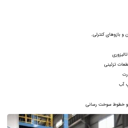
و بازوهای کنترلی.
الیزوری
طعات تزئینی
رت
پ آب
و خطوط سوخت رسانی