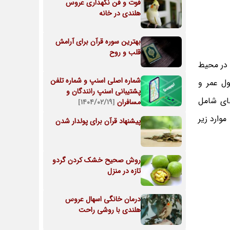
فوت و فن نگهداری عروس
هلندی در خانه
بهترین سوره قرآن برای آرامش
قلب و روح
ً در محیط
شماره اصلی اسنپ و شماره تلفن
ول عمر و
پشتیبانی اسنپ رانندگان و
ا برای پردازش فرآیند های شامل
مسافران
[۱۴۰۴/۰۲/۱۹]
وارد زیر
پیشنهاد قرآن برای پولدار شدن
روش صحیح خشک کردن گردو
تازه در منزل
درمان خانگی اسهال عروس
هلندی با روشی راحت