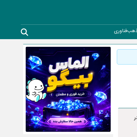
ذهب
فناوری
 به بررسی کاربرد های ورق استیل 316 در