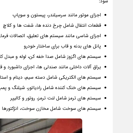
شود:
اجزای موتور مانند سرسیلندر، پیستون و سوپاپ
قطعات انتقال شامل چرخ دنده ها، شفت ها و کلاچ
اجزای شاسی مانند سیستم های تعلیق، اتصالات فرمان 
پانل های بدنه و قاب برای ساختار خودرو
سیستم های اگزوز شامل صدا خفه کن، لوله و مبدل کات
یراق آلات داخلی مانند صندلی ها، اجزای داشبورد و ق
سیستم های الکتریکی شامل دسته سیم، دینام و استا
سیستم های خنک کننده شامل رادیاتور، شیلنگ و پم
سیستم های ترمز شامل لنت ترمز، روتور و کالیپر
سیستم های سوخت شامل مخازن سوخت، انژکتورها 