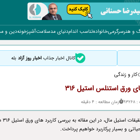
 و هنر
سرگرمی
خانواده
تناسب اندام
دنیای مد
سلامت
آشپزخونه
دین و م
کانال اخبار جذاب
اخبار روز آزاد
بله
کار و زندگی
ی ورق استنلس استیل 316
932
زمان مطالعه : 4 دقیقه
بنابر تحقیقات استیل مال، در این مقاله
یاتی و بسیار پرکاربرد خواهیم پرداخت.