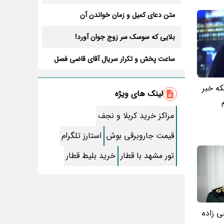
متن دعای کمیل و زمان خواندن آن
بلایی که سوسک سر زوج جوان آورد!
ساعت پخش و تکرار سریال آقای قاضی فصل
سوم+ بازیگران جدید و داستان
طرز تهیه سالاد ماکارونی خانگی خوشمزه و
ه خبر
لذیذ + آموزش تصویری
لینک های ویژه
طرز تهیه پاستا با سس آلفردو و مرغ فوری +
آموزش تصویری پنه
مراکز خرید کربلا و نجف
جواب کامل اسم فامیل با “س”
قیمت جاروبرقی بوش
استارز تلگرام
ماه قرمز نشانه آخر دنیا در آسمان ظاهر شد !
تور مشهد با قطار
خرید بلیط قطار
جملات زیبا برای بهترین پدر دنیا
معجزات سوره توحید در برآورده شدن سریع
حاجت
ی زاده
سریال نگین ارباب از چه شبکه ای پخش
میشود؟ + تکرار و بازیگران