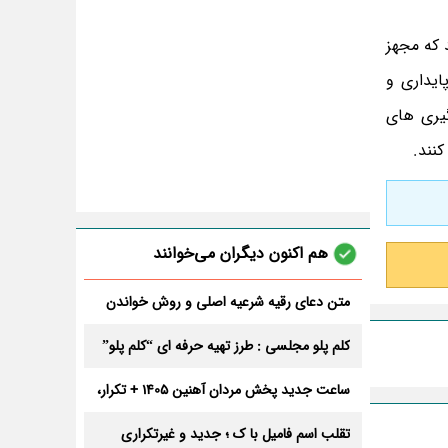
 که مجهز
ایداری و
یری ‌های
کنند.
هم اکنون دیگران می‌خوانند
متن دعای رقیه شرعیه اصلی و روش خواندن
آن برای ازدواج و ثروت + عوارض
کلم پلو مجلسی : طرز تهیه حرفه ای “کلم پلو”
ساعت جدید پخش مردان آهنین 1405 + تکرار،
تعداد قسمت و داوران
تقلب اسم فامیل با ک ؛ جدید و غیرتکراری