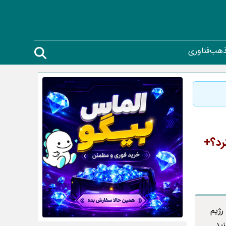
ذهب
فناوری
رد؟+
رژیم
ید.