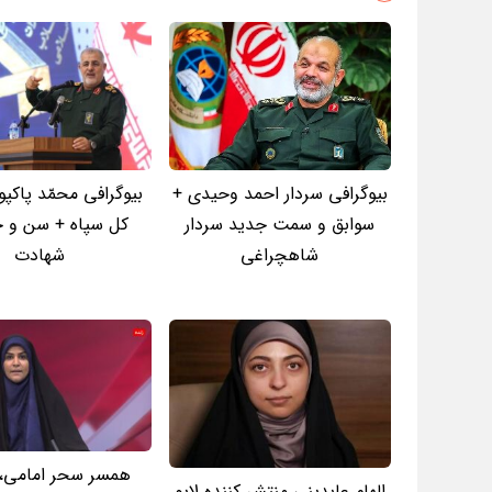
بیوگرافی سردار احمد وحیدی +
بیوگرافی محمّد پاکپور
سوابق و سمت جدید سردار
کل سپاه + سن و ج
شاهچراغی
شهادت
همسر سحر امامی،
الهام عابدینی منتشر کننده لایو