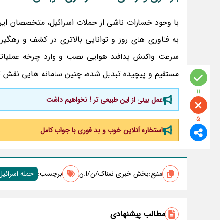
با وجود خسارات ناشی از حملات اسرائیل، متخصصان ایر
به فناوری‌ های روز و توانایی بالاتری در کشف و ره
سرعت واکنش پدافند هوایی نصب و وارد چرخه عملیاتی 
مستقیم و پیچیده تبدیل شده، چنین سامانه‌ هایی نقش تعی
11
عمل بینی از این طبیعی تر ! نخواهیم داشت
5
استخاره آنلاین خوب و بد فوری با جواب کامل
منبع:
بخش خبری نمناک/ن/ا.ن
برچسب‌:
حمله اسرائیل 
مطالب پیشنهادی