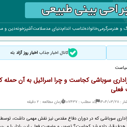
 و هنر
سرگرمی
خانواده
تناسب اندام
دنیای مد
سلامت
آشپزخونه
دین و م
کانال اخبار جذاب
اخبار روز آزاد
بله
یاست
داری سوباشی کجاست و چرا اسرائیل به آن حمله ک
فعلی
۱۴۰۴/۰۳/
کد مطلب : 107437
زمان مطالعه : 2 دقیقه
داری سوباشی که در دوران دفاع مقدس نیز نقش مهمی داشت، توسط 
 هدف قرار داده شد کجاست؟ تصویر و وضعیت فعلی این رادار را می‌بین