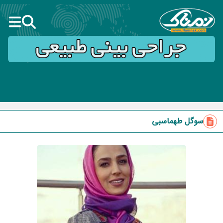
سوگل طهماسبی