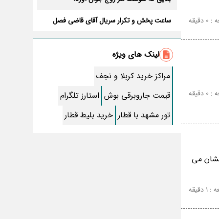
دقیقه
ساعت پخش و تکرار سریال آقای قاضی فصل
سوم+ بازیگران جدید و داستان
طرز تهیه سالاد ماکارونی خانگی خوشمزه و لذیذ
+ آموزش تصویری
لینک های ویژه
طرز تهیه پاستا با سس آلفردو و مرغ فوری +
آموزش تصویری پنه
مراکز خرید کربلا و نجف
جواب کامل اسم فامیل با “س”
دقیقه
قیمت جاروبرقی بوش
استارز تلگرام
ماه قرمز نشانه آخر دنیا در آسمان ظاهر شد !
تور مشهد با قطار
خرید بلیط قطار
جملات زیبا برای بهترین پدر دنیا
معجزات سوره توحید در برآورده شدن سریع
نشان می
حاجت
سریال نگین ارباب از چه شبکه ای پخش
میشود؟ + تکرار و بازیگران
 دقیقه
تقلب اسم فامیل سخت با حرف “چ”
گذری بر زندگی بهمن زرین پور و همسرش مینا