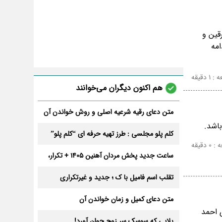
قین و
امه
 دقیقه
هم اکنون دیگران می‌خوانند
متن دعای رقیه شرعیه اصلی و روش خواندن آن
برای ازدواج و ثروت + عوارض
باشد.
کلم پلو مجلسی : طرز تهیه حرفه ای “کلم پلو”
دقیقه
ساعت جدید پخش مردان آهنین 1405 + تکرار،
تعداد قسمت و داوران
تقلب اسم فامیل با ک ؛ جدید و غیرتکراری
متن دعای کمیل و زمان خواندن آن
است. نمره های احمد
بلایی که سوسک سر زوج جوان آورد!