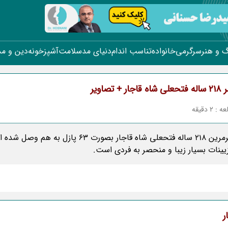
 و هنر
سرگرمی
خانواده
تناسب اندام
دنیای مد
سلامت
آشپزخونه
دین و م
 تصاویر
2 دقیقه
تخت مرمرین 218 ساله فتحعلی شاه قاجار بصورت 63 پازل به هم
زیینات بسیار زیبا و منحصر به فردی است.
ر