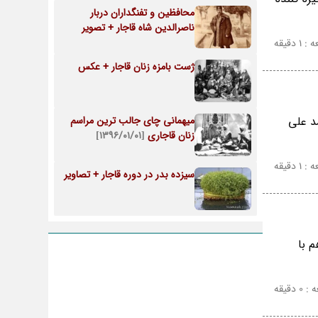
محافظین و تفنگداران دربار
ناصرالدین شاه قاجار + تصویر
 دقیقه
ژست بامزه زنان قاجار + عکس
د علی
میهمانی چای جالب ترین مراسم
زنان قاجاری
[۱۳۹۶/۰۱/۰۱]
 دقیقه
سیزده بدر در دوره قاجار + تصاویر
م با
دقیقه