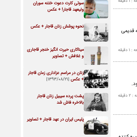
 دقیقه
سوتی کارت دعوت ختنه سوران
ولیعهد قاجار! + عکس
نحوه پوشش زنان قاجار + عکس
ه قدیمی
میناکاری حیرت انگیز خنجر قاجاری
 دقیقه
و غلافش + تصاویر
زنان در مراسم عزاداری زمان قاجار
+ عکس
[۱۳۹۳/۰۸/۲۱]
د.
دقیقه
پشت پرده سیبیل زنان قاجار
بالاخره فاش شد
پلیس ایران در عهد قاجار + تصاویر
ره کننده