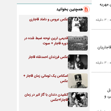
 مهریه
همچنین بخوانید
عکس عروس و داماد قاجاری
قیقه
قدیمی ترین نوحه ضبط شده در
دوره قاجار + صوت
اجاریان
عکس فرزندان احمدشاه قاجار
قیقه
اسکناس یک تومانی زمان قاجار +
عکس
 به قتل
کشیدن دندان با گاز انبر در زمان
ی و
قاجار!+عکس