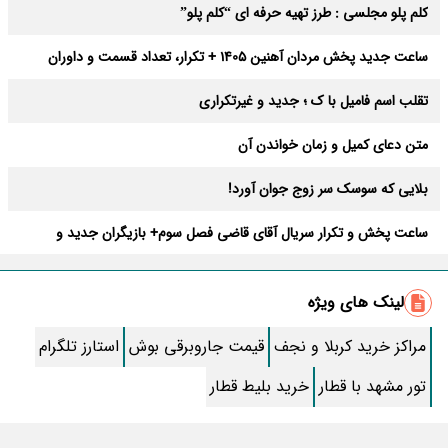
کلم پلو مجلسی : طرز تهیه حرفه ای “کلم پلو”
ساعت جدید پخش مردان آهنین 1405 + تکرار، تعداد قسمت و داوران
تقلب اسم فامیل با ک ؛ جدید و غیرتکراری
متن دعای کمیل و زمان خواندن آن
بلایی که سوسک سر زوج جوان آورد!
ساعت پخش و تکرار سریال آقای قاضی فصل سوم+ بازیگران جدید و
داستان
طرز تهیه سالاد ماکارونی خانگی خوشمزه و لذیذ + آموزش تصویری
لینک های ویژه
طرز تهیه پاستا با سس آلفردو و مرغ فوری + آموزش تصویری پنه
مراکز خرید کربلا و نجف
قیمت جاروبرقی بوش
استارز تلگرام
جواب کامل اسم فامیل با “س”
تور مشهد با قطار
خرید بلیط قطار
ماه قرمز نشانه آخر دنیا در آسمان ظاهر شد !