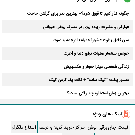
چگونه نذر کنیم تا قبول شود؟+ بهترین نذر برای گرفتن حاجت
عوارض و مضرات زیاده روی در مصرف روغن حیوانی
متن کامل زیارت عاشورا همراه با ترجمه و صوت
خواص بیشمار صلوات برای دنیا و آخرت
زندگی شخصی میترا حجار و عکسهایش
دستور پخت “کیک ساده” + نکات پف کردن کیک
بهترین زمان استخاره چه وقتی است؟
تکلیف فصل دوم سریال وحشی روشن شد؛ هومن سیدی حرف آخر را زد
لینک های ویژه
آنغوزه ، یک گیاه و دهها خاصیت
قیمت جاروبرقی بوش
مراکز خرید کربلا و نجف
استارز تلگرام
چاشنی خورشت کرفس؛ طعم غذاتو مجلسی تر کن