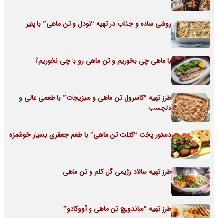
روشی ساده و جذاب در تهیه “نودل و تن ماهی” با پنیر
با ماهی چی بخوریم و تن ماهی رو با چی نخوریم؟
طرز تهیه “کاسرول تن ماهی و سبزیجات” با طعمی عالی و
دلچسب
دستور پخت “کتلت تن ماهی” با طعم جعفری بسیار خوشمزه
طرز تهیه سالاد رژیمی گل کلم و تن ماهی
طرز تهیه “ساندویچ تن ماهی و آووکادو”