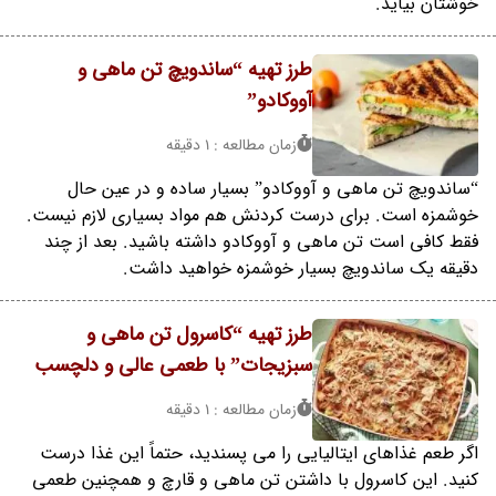
خوشتان بیاید.
طرز تهیه “ساندویچ تن ماهی و
آووکادو”
زمان مطالعه : 1 دقیقه
“ساندویچ تن ماهی و آووکادو” بسیار ساده و در عین حال
خوشمزه است. برای درست کردنش هم مواد بسیاری لازم نیست.
فقط کافی است تن ماهی و آووکادو داشته باشید. بعد از چند
دقیقه یک ساندویچ بسیار خوشمزه خواهید داشت.
طرز تهیه “کاسرول تن ماهی و
سبزیجات” با طعمی عالی و دلچسب
زمان مطالعه : 1 دقیقه
اگر طعم غذاهای ایتالیایی را می پسندید، حتماً این غذا درست
کنید. این کاسرول با داشتن تن ماهی و قارچ و همچنین طعمی