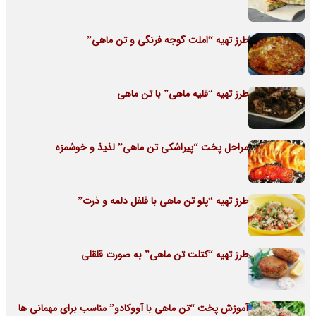
طرز تهیه “املت گوجه فرنگی و تن ماهی”
طرز تهیه “قلیه ماهی” با تن ماهی
مراحل پخت “پیراشکی تن ماهی” لذیذ و خوشمزه
طرز تهیه “پلو تن ماهی با فلفل دلمه و ذرت”
طرز تهیه “کتلت تن ماهی” به صورت قلقلی
آموزش پخت “تن ماهی با آووکادو” مناسب برای مهمانی ها