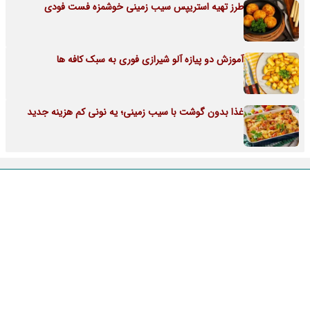
طرز تهیه استریپس سیب زمینی خوشمزه فست فودی
آموزش دو پیازه آلو شیرازی فوری به سبک کافه ها
غذا بدون گوشت با سیب زمینی؛ یه نونی کم هزینه جدید