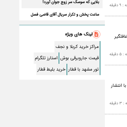
بلایی که سوسک سر زوج جوان آورد!
دقیقه
ساعت پخش و تکرار سریال آقای قاضی فصل
سوم+ بازیگران جدید و داستان
طرز تهیه سالاد ماکارونی خانگی خوشمزه و لذیذ
+ آموزش تصویری
لینک های ویژه
فلگیر
طرز تهیه پاستا با سس آلفردو و مرغ فوری +
آموزش تصویری پنه
مراکز خرید کربلا و نجف
جواب کامل اسم فامیل با “س”
دقیقه
قیمت جاروبرقی بوش
استارز تلگرام
ماه قرمز نشانه آخر دنیا در آسمان ظاهر شد !
تور مشهد با قطار
خرید بلیط قطار
جملات زیبا برای بهترین پدر دنیا
 انتشار
معجزات سوره توحید در برآورده شدن سریع
حاجت
سریال نگین ارباب از چه شبکه ای پخش
قیقه
میشود؟ + تکرار و بازیگران
تقلب اسم فامیل سخت با حرف “چ”
گذری بر زندگی بهمن زرین پور و همسرش مینا