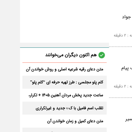
جواد
دقیقه
هم اکنون دیگران می‌خوانند
پیام
متن دعای رقیه شرعیه اصلی و روش خواندن آن
برای ازدواج و ثروت + عوارض
کلم پلو مجلسی : طرز تهیه حرفه ای “کلم پلو”
دقیقه
ساعت جدید پخش مردان آهنین 1405 + تکرار،
تعداد قسمت و داوران
تقلب اسم فامیل با ک ؛ جدید و غیرتکراری
سیر
متن دعای کمیل و زمان خواندن آن