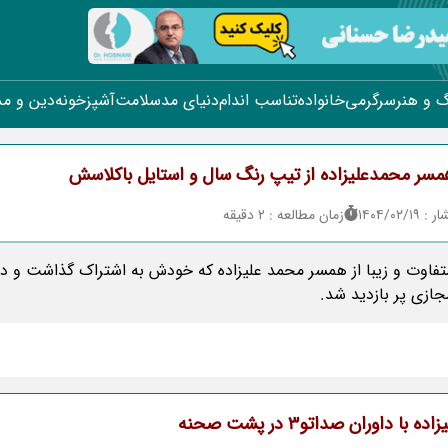
 و هنر
سرگرمی
خانواده
تناسب اندام
دنیای مد
سلامت
آشپزخونه
دین و م
مسر محمدعلیزاده از تیپ رنگ سال و استایل باکلاسش
۱۴۰۴/۰۲/
زمان مطالعه : 2 دقیقه
اوت و زیبا از همسر محمد علیزاده که خودش به اشتراک گذاشت و در
ازی پر بازدید شد.
داوران صداتو3 در پشت صحنه