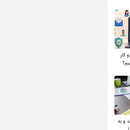
 کار
نیم؟
د و به
!