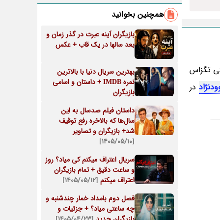
همچنین بخوانید
بازیگران آینه عبرت در گذر زمان و
بعد سالها در یک قاب + عکس
لتی تگزاس
بهترین سریال دنیا با بالاترین
نمره IMDB + داستان و اسامی
ودنژاد
در
بازیگران
داستان فیلم صدسال به این
سال‌ها که بالاخره رفع توقیف
شد+ بازیگران و تصاویر
[۱۴۰۵/۰۵/۱۰]
سریال اعتراف میکنم کی میاد؟ روز
و ساعت دقیق + تمام بازیگران
اعتراف میکنم
[۱۴۰۵/۰۵/۱۲]
فصل دوم بامداد خمار چندشنبه و
چه ساعتی میاد؟ + جزئیات و
بازیگران جدید
[۱۴۰۵/۰۴/۲۳]