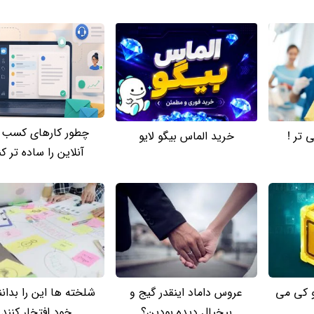
چطور کارهای کسب‌ و
 تر !
خرید الماس بیگو لایو
آنلاین را ساده‌ تر ک
و کی می
عروس داماد اینقدر گیج و
شلخته ها این را بدانن
بیخیال دیده بودین؟
خود افتخار کنند 