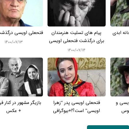
نه ابدی
پیام های تسلیت هنرمندان
فتحعلی اویسی درگذش
برای درگذشت فتحعلی اویسی
۱۴۰۰/۰۷/۱۳
۱۴۰۰/۰۷/۱۴
یسی و
فتحعلی اویسی پدر “زهرا
بازیگر مشهور در کنار ف
وس
اویسی” است؟!+بیوگرافی
+ عکس