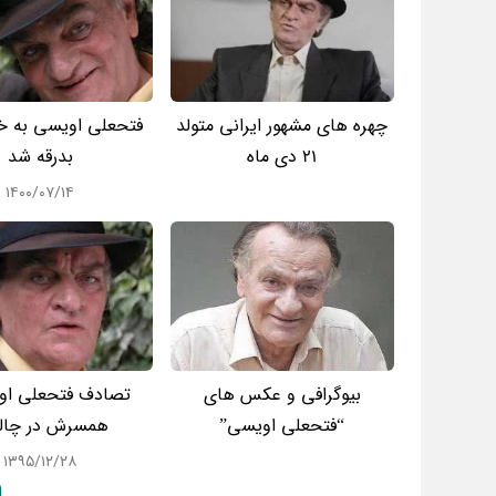
چهره های مشهور ایرانی متولد
فتحعلی اویسی به خا
21 دی ماه
بدرقه شد
۱۴۰۰/۰۷/۱۴
بیوگرافی و عکس های
تصادف فتحعلی او
“فتحعلی اویسی”
همسرش در چال
۱۳۹۵/۱۲/۲۸