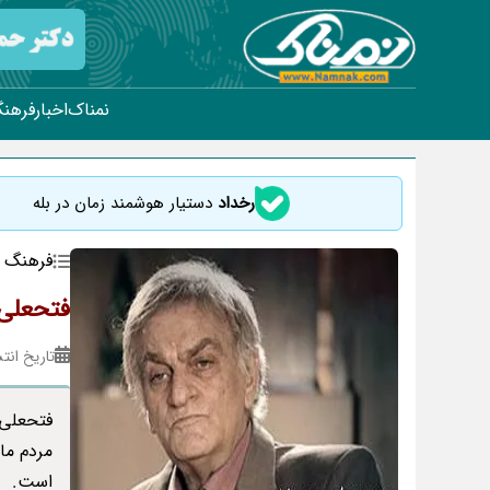
نمناک
اخبار
فرهنگ
رخداد
دستیار هوشمند زمان در بله
فرهنگ و
فتحعلی 
تاریخ انتشار : ۱۷
فتحعلی 
مردم ما
است.