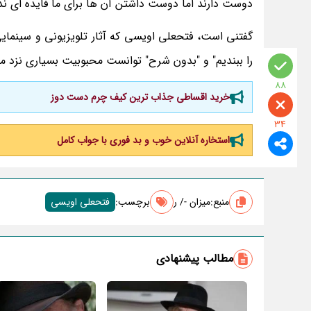
دوست دارند اما دوست داشتن آن ها برای ما فایده ای ند
گفتنی است، فتحعلی اویسی که آثار تلویزیونی و سینمای
را ببندیم" و "بدون شرح" توانست محبوبیت بسیاری نزد م
88
خرید اقساطی جذاب ترین کیف چرم دست دوز
34
استخاره آنلاین خوب و بد فوری با جواب کامل
منبع:
میزان -/ ر
برچسب‌:
فتحعلی اویسی
مطالب پیشنهادی