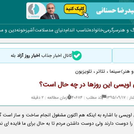
 و هنر
سرگرمی
خانواده
تناسب اندام
دنیای مد
سلامت
آشپزخونه
دین و م
کانال اخبار جذاب
اخبار روز آزاد
بله
 هنر
سینما ، تئاتر ، تلویزیون
اویسی این روزها در چه حال است؟
۱۳۹۵/۰۹/
کد مطلب : 40684
زمان مطالعه : 2 دقیقه
اویسی با اشاره به اینکه هم اکنون مشغول انجام ساخت و ساز است 
 را دوست دارند ولی دوست داشتن مردم تا به حال برای ما فایده ای ند