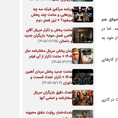
برنامه سرآشپز شبکه سه چه
روزهایی و ساعت چند پخش
موفق هم
میشود؟ + تیزر فصل دوم
. اما در
ساعت پخش و تکرار سریال آقای
قاضی فصل سوم+ بازیگران جدید
ز خود به
و داستان
[۱۴۰۵/۰۴/۲۵]
زمان پخش سریال مختارنامه سال
۱۴۰۵ + ساعت تکرار از آی فیلم
ز کارهای
[۱۴۰۵/۰۳/۲۷]
ساعت جدید پخش مردان آهنین
1405 + تکرار، تعداد قسمت و
داوران
[۱۴۰۵/۰۵/۰۷]
تعداد دقیق بازیگران سریال
مختارنامه و اسامی آنها
 در کاری
بامدادخمار؛ روایت عشق محبوبه