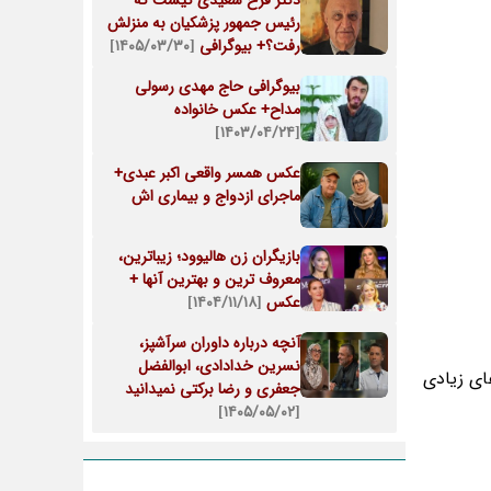
دکتر فرخ سعیدی کیست که
رئیس جمهور پزشکیان به منزلش
رفت؟+ بیوگرافی
[۱۴۰۵/۰۳/۳۰]
بیوگرافی حاج مهدی رسولی
مداح+ عکس خانواده
[۱۴۰۳/۰۴/۲۴]
عکس همسر واقعی اکبر عبدی+
ماجرای ازدواج و بیماری اش
بازیگران زن هالیوود؛ زیباترین،
معروف ترین و بهترین آنها +
عکس
[۱۴۰۴/۱۱/۱۸]
آنچه درباره داوران سرآشپز،
نسرین خدادادی، ابوالفضل
ای زیادی
جعفری و رضا برکتی نمیدانید
[۱۴۰۵/۰۵/۰۲]