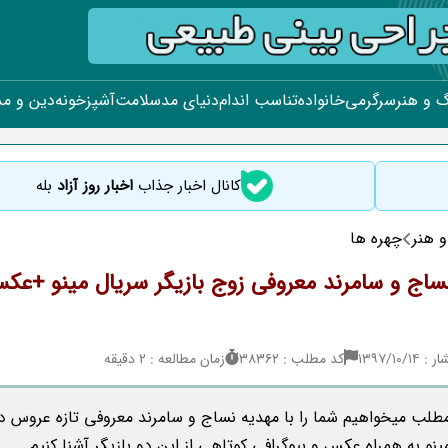
 و هنر
سرگرمی
خانواده
تناسب اندام
دنیای مد
سلامت
آشپزخونه
دین و م
کانال اخبار جذاب
اخبار روز آزاد
بله
 هنر
چهره ها
ساج و سامرند معروفی زوج بازیگر سریال مینو +عک
۱۳۹۷/۱۰/
کد مطلب : 38362
زمان مطالعه : 2 دقیقه
مطلب میخواهیم شما را با مهدیه نساج و سامرند معروفی تازه عروس دا
نو به همراه عکس و بیوگرافی کوتاهی از این دو بازیگر آشنا کنیم.