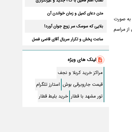
تقلب اسم فامیل با ک ؛ جدید و غیرتکراری
متن دعای کمیل و زمان خواندن آن
 به صورت
بلایی که سوسک سر زوج جوان آورد!
از مراسم
ساعت پخش و تکرار سریال آقای قاضی فصل
سوم+ بازیگران جدید و داستان
طرز تهیه سالاد ماکارونی خانگی خوشمزه و
لذیذ + آموزش تصویری
لینک های ویژه
طرز تهیه پاستا با سس آلفردو و مرغ فوری +
آموزش تصویری پنه
مراکز خرید کربلا و نجف
جواب کامل اسم فامیل با “س”
قیمت جاروبرقی بوش
استارز تلگرام
ماه قرمز نشانه آخر دنیا در آسمان ظاهر شد !
تور مشهد با قطار
خرید بلیط قطار
جملات زیبا برای بهترین پدر دنیا
معجزات سوره توحید در برآورده شدن سریع
حاجت
سریال نگین ارباب از چه شبکه ای پخش