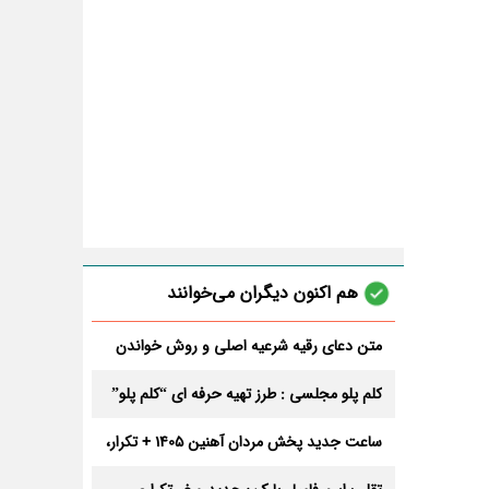
هم اکنون دیگران می‌خوانند
متن دعای رقیه شرعیه اصلی و روش خواندن
آن برای ازدواج و ثروت + عوارض
کلم پلو مجلسی : طرز تهیه حرفه ای “کلم پلو”
ساعت جدید پخش مردان آهنین 1405 + تکرار،
تعداد قسمت و داوران