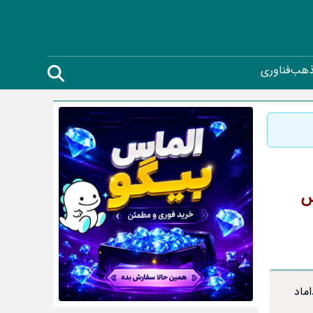
ذهب
فناوری
س
ماد