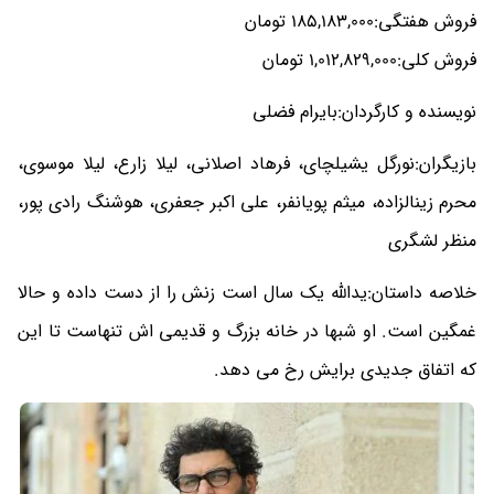
فروش هفتگی:185,183,000 تومان
فروش کلی:1,012,829,000 تومان
نویسنده و کارگردان:بایرام فضلی
بازیگران:نورگل یشیلچای، فرهاد اصلانی، لیلا زارع، لیلا موسوی،
محرم زینالزاده، میثم پویانفر، علی اکبر جعفری، هوشنگ رادی پور،
منظر لشگری
خلاصه داستان:یدالله یک سال است زنش را از دست داده و حالا
غمگین است. او شبها در خانه بزرگ و قدیمی اش تنهاست تا این
که اتفاق جدیدی برایش رخ می دهد.