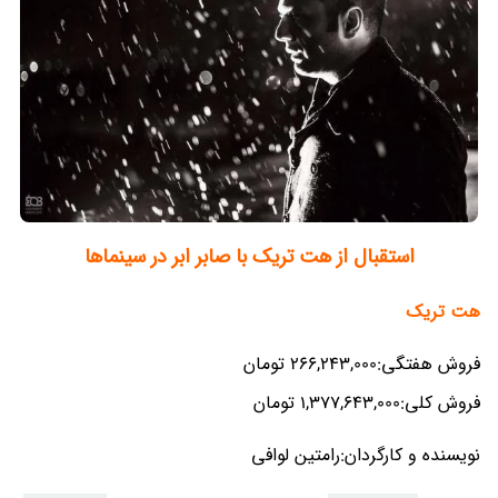
استقبال از هت تریک با صابر ابر در سینماها
هت تریک
فروش هفتگی:266,243,000 تومان
فروش کلی:1,377,643,000 تومان
نویسنده و کارگردان:رامتین لوافی