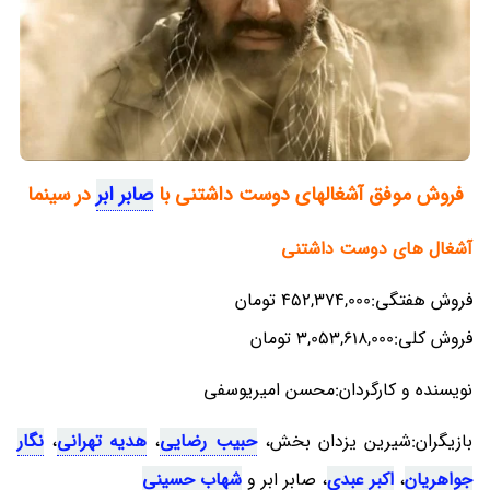
فروش موفق آشغالهای دوست داشتنی با
صابر ابر
در سینما
آشغال های دوست داشتنی
فروش هفتگی:452,374,000 تومان
فروش کلی:3,053,618,000 تومان
نویسنده و کارگردان:محسن امیریوسفی
بازیگران:شیرین یزدان بخش،
حبیب رضایی
،
هدیه تهرانی
،
نگار
جواهریان
،
اکبر عبدی
، صابر ابر و
شهاب حسینی