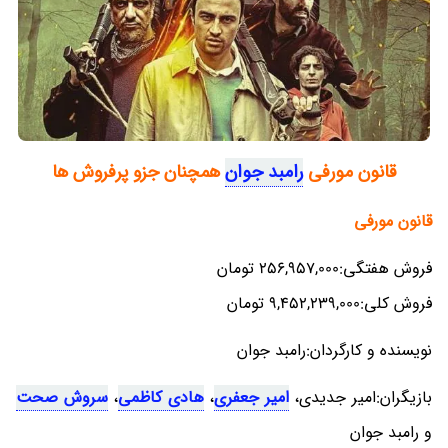
قانون مورفی
رامبد جوان
همچنان جزو پرفروش ها
قانون مورفی
فروش هفتگی:256,957,000 تومان
فروش کلی:9,452,239,000 تومان
نویسنده و کارگردان:رامبد جوان
بازیگران:امیر جدیدی،
امیر جعفری
،
هادی کاظمی
،
سروش صحت
و رامبد جوان